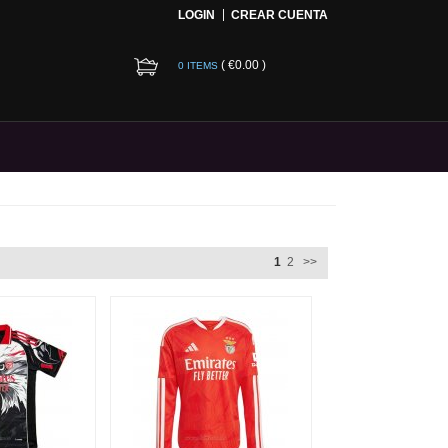
LOGIN
CREAR CUENTA
(
€0.00
)
0 ITEMS
1
2
>>