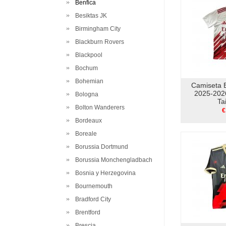
Benfica
Besiktas JK
Birmingham City
Blackburn Rovers
Blackpool
Bochum
Bohemian
Camiseta B
2025-202
Bologna
Ta
Bolton Wanderers
€
Bordeaux
Boreale
Borussia Dortmund
Borussia Monchengladbach
Bosnia y Herzegovina
Bournemouth
Bradford City
Brentford
Brescia