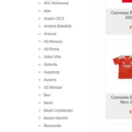
AFC Richmond
Ajax
Camiseta B
202
Angers SCO
Arminia Bielefeld
€
Arsenal
AS Monaco
AS Roma
Aston Villa
Atalanta
Augsburg
Auxerre
AZ Alkmaar
Bari
Camiseta B
Nino 
Basel
Bayer Leverkusen
€
Bayern Munich
Benevento