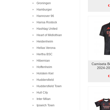
Groningen
€
Hamburger
Hannover 96
Hansa Rostock
Hashtag United
Heart of Midlothian
Heidenheim
Hellas Verona
Hertha BSC
Hibernian
Camiseta B
Hoffenheim
2024-20
Holstein Kiel
€
Huddersfield
Huddersfield Town
Hull City
Inter Milan
Ipswich Town