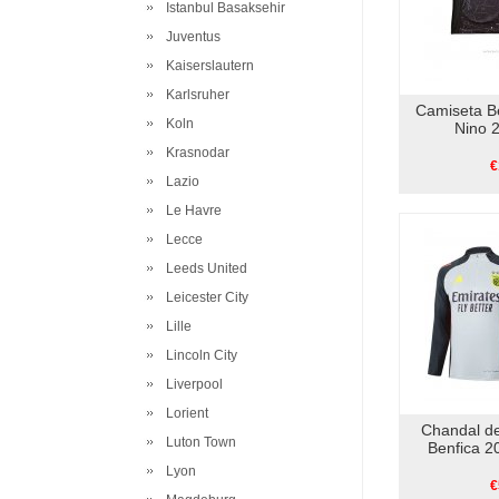
Istanbul Basaksehir
Juventus
Kaiserslautern
Karlsruher
Camiseta B
Koln
Nino 
Krasnodar
€
Lazio
Le Havre
Lecce
Leeds United
Leicester City
Lille
Lincoln City
Liverpool
Lorient
Chandal d
Luton Town
Benfica 2
Lyon
€