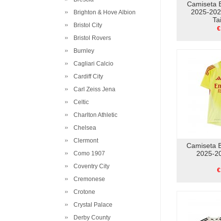
Camiseta B
2025-202
Brighton & Hove Albion
Ta
Bristol City
€
Bristol Rovers
Burnley
Cagliari Calcio
Cardiff City
Carl Zeiss Jena
Celtic
Charlton Athletic
Chelsea
Clermont
Camiseta B
2025-20
Como 1907
Coventry City
€
Cremonese
Crotone
Crystal Palace
Derby County