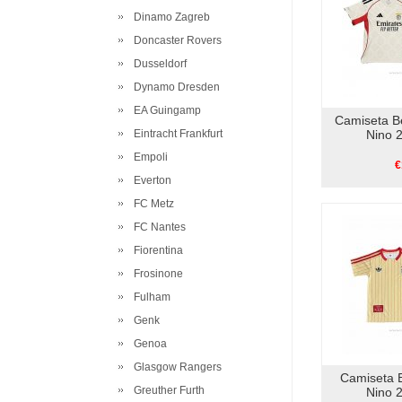
Dinamo Zagreb
Doncaster Rovers
Dusseldorf
Dynamo Dresden
EA Guingamp
Camiseta B
Eintracht Frankfurt
Nino 
Empoli
€
Everton
FC Metz
FC Nantes
Fiorentina
Frosinone
Fulham
Genk
Genoa
Glasgow Rangers
Camiseta B
Greuther Furth
Nino 