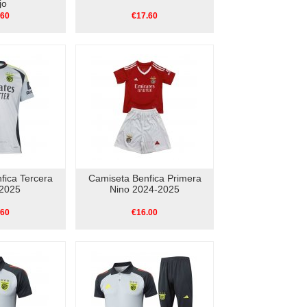
jo
.60
€17.60
fica Tercera
Camiseta Benfica Primera
2025
Nino 2024-2025
.60
€16.00