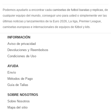
Podemos ayudarlo a encontrar cada
camisetas de futbol baratas y replicas
, de
cualquier equipo del mundo, conseguir uno para usted o simplemente ver las
últimas noticias y lanzamientos de la Euro 2026, La liga, Premier League,
camisetas europeas e internacionales de equipos de fútbol y kits.
Compre
camisetas de futbol baratas
en la tienda deportiva más grande de
INFORMACIÓN
Europa. ¡Grandes ofertas en todas las camisetas del club de fútbol, ​​kits
Aviso de privacidad
europeos e internacionales, todo a los precios más bajos!
Compre nuestra gran selección de
Devoluciones y Reembolsos
camisetas de futbol tailandia
, ​​Pantalones,
equipaciones, camisetas y un portero a partir de €17.6. Diseños de fútbol
Condiciones de Uso
únicos. Envío rápido y envío gratuito en pedidos superiores a €99.
AYUDA
Envío
Métodos de Pago
Guía de Tallas
SOBRE NOSOTROS
Sobre Nosotros
Mapa del sitio