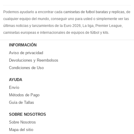
Podemos ayudarlo a encontrar cada
camisetas de futbol baratas y replicas
, de
cualquier equipo del mundo, conseguir uno para usted o simplemente ver las
últimas noticias y lanzamientos de la Euro 2026, La liga, Premier League,
camisetas europeas e internacionales de equipos de fútbol y kits.
Compre
camisetas de futbol baratas
en la tienda deportiva más grande de
INFORMACIÓN
Europa. ¡Grandes ofertas en todas las camisetas del club de fútbol, ​​kits
Aviso de privacidad
europeos e internacionales, todo a los precios más bajos!
Compre nuestra gran selección de
Devoluciones y Reembolsos
camisetas de futbol tailandia
, ​​Pantalones,
equipaciones, camisetas y un portero a partir de €17.6. Diseños de fútbol
Condiciones de Uso
únicos. Envío rápido y envío gratuito en pedidos superiores a €99.
AYUDA
Envío
Métodos de Pago
Guía de Tallas
SOBRE NOSOTROS
Sobre Nosotros
Mapa del sitio