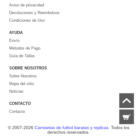
Aviso de privacidad
europeos e internacionales, todo a los precios más bajos!
Compre nuestra gran selección de
Devoluciones y Reembolsos
camisetas de futbol tailandia
, ​​Pantalones,
equipaciones, camisetas y un portero a partir de €17.6. Diseños de fútbol
Condiciones de Uso
únicos. Envío rápido y envío gratuito en pedidos superiores a €99.
AYUDA
Envío
Métodos de Pago
Guía de Tallas
SOBRE NOSOTROS
Sobre Nosotros
Mapa del sitio
Noticias
CONTACTO
Contacto
© 2007-2026
Camisetas de futbol baratas y replicas.
Todos los
derechos reservados.