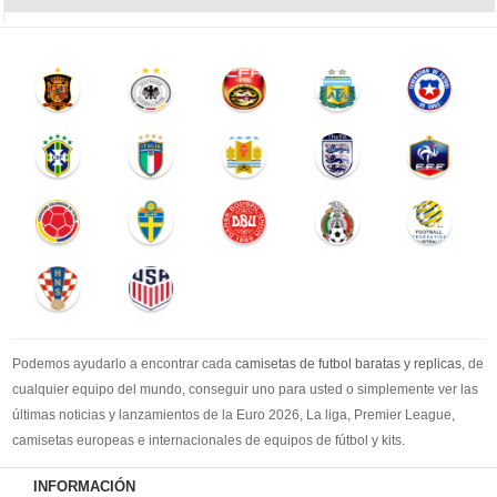
Podemos ayudarlo a encontrar cada
camisetas de futbol baratas y replicas
, de
cualquier equipo del mundo, conseguir uno para usted o simplemente ver las
últimas noticias y lanzamientos de la Euro 2026, La liga, Premier League,
camisetas europeas e internacionales de equipos de fútbol y kits.
Compre
camisetas de futbol baratas
en la tienda deportiva más grande de
INFORMACIÓN
Europa. ¡Grandes ofertas en todas las camisetas del club de fútbol, ​​kits