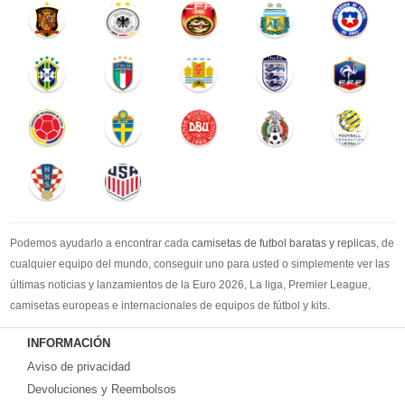
Podemos ayudarlo a encontrar cada
camisetas de futbol baratas y replicas
, de
cualquier equipo del mundo, conseguir uno para usted o simplemente ver las
últimas noticias y lanzamientos de la Euro 2026, La liga, Premier League,
camisetas europeas e internacionales de equipos de fútbol y kits.
Compre
camisetas de futbol baratas
en la tienda deportiva más grande de
INFORMACIÓN
Europa. ¡Grandes ofertas en todas las camisetas del club de fútbol, ​​kits
Aviso de privacidad
europeos e internacionales, todo a los precios más bajos!
Compre nuestra gran selección de
Devoluciones y Reembolsos
camisetas de futbol tailandia
, ​​Pantalones,