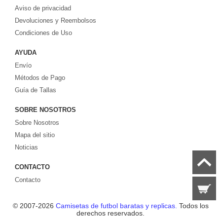
Aviso de privacidad
europeos e internacionales, todo a los precios más bajos!
Compre nuestra gran selección de
Devoluciones y Reembolsos
camisetas de futbol tailandia
, ​​Pantalones,
equipaciones, camisetas y un portero a partir de €17.6. Diseños de fútbol
Condiciones de Uso
únicos. Envío rápido y envío gratuito en pedidos superiores a €99.
AYUDA
Envío
Métodos de Pago
Guía de Tallas
SOBRE NOSOTROS
Sobre Nosotros
Mapa del sitio
Noticias
CONTACTO
Contacto
© 2007-2026
Camisetas de futbol baratas y replicas.
Todos los
derechos reservados.