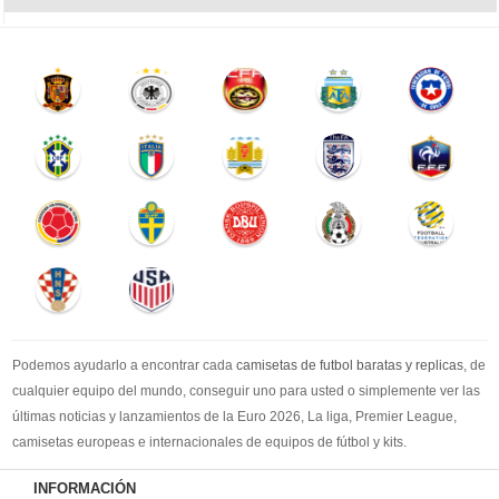
Podemos ayudarlo a encontrar cada
camisetas de futbol baratas y replicas
, de
cualquier equipo del mundo, conseguir uno para usted o simplemente ver las
últimas noticias y lanzamientos de la Euro 2026, La liga, Premier League,
camisetas europeas e internacionales de equipos de fútbol y kits.
Compre
camisetas de futbol baratas
en la tienda deportiva más grande de
INFORMACIÓN
Europa. ¡Grandes ofertas en todas las camisetas del club de fútbol, ​​kits