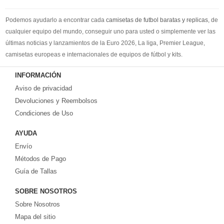
Podemos ayudarlo a encontrar cada
camisetas de futbol baratas y replicas
, de
cualquier equipo del mundo, conseguir uno para usted o simplemente ver las
últimas noticias y lanzamientos de la Euro 2026, La liga, Premier League,
camisetas europeas e internacionales de equipos de fútbol y kits.
Compre
camisetas de futbol baratas
en la tienda deportiva más grande de
INFORMACIÓN
Europa. ¡Grandes ofertas en todas las camisetas del club de fútbol, ​​kits
Aviso de privacidad
europeos e internacionales, todo a los precios más bajos!
Compre nuestra gran selección de
Devoluciones y Reembolsos
camisetas de futbol tailandia
, ​​Pantalones,
equipaciones, camisetas y un portero a partir de €17.6. Diseños de fútbol
Condiciones de Uso
únicos. Envío rápido y envío gratuito en pedidos superiores a €99.
AYUDA
Envío
Métodos de Pago
Guía de Tallas
SOBRE NOSOTROS
Sobre Nosotros
Mapa del sitio