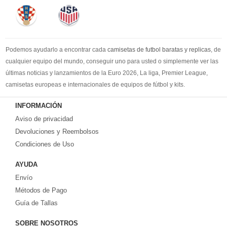
Podemos ayudarlo a encontrar cada
camisetas de futbol baratas y replicas
, de
cualquier equipo del mundo, conseguir uno para usted o simplemente ver las
últimas noticias y lanzamientos de la Euro 2026, La liga, Premier League,
camisetas europeas e internacionales de equipos de fútbol y kits.
Compre
camisetas de futbol baratas
en la tienda deportiva más grande de
INFORMACIÓN
Europa. ¡Grandes ofertas en todas las camisetas del club de fútbol, ​​kits
Aviso de privacidad
europeos e internacionales, todo a los precios más bajos!
Compre nuestra gran selección de
Devoluciones y Reembolsos
camisetas de futbol tailandia
, ​​Pantalones,
equipaciones, camisetas y un portero a partir de €17.6. Diseños de fútbol
Condiciones de Uso
únicos. Envío rápido y envío gratuito en pedidos superiores a €99.
AYUDA
Envío
Métodos de Pago
Guía de Tallas
SOBRE NOSOTROS