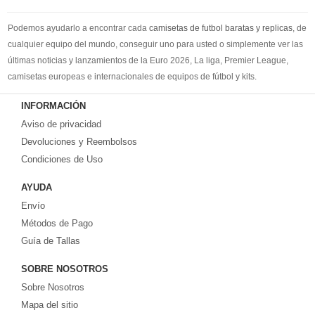
Podemos ayudarlo a encontrar cada
camisetas de futbol baratas y replicas
, de
cualquier equipo del mundo, conseguir uno para usted o simplemente ver las
últimas noticias y lanzamientos de la Euro 2026, La liga, Premier League,
camisetas europeas e internacionales de equipos de fútbol y kits.
Compre
camisetas de futbol baratas
en la tienda deportiva más grande de
INFORMACIÓN
Europa. ¡Grandes ofertas en todas las camisetas del club de fútbol, ​​kits
Aviso de privacidad
europeos e internacionales, todo a los precios más bajos!
Compre nuestra gran selección de
Devoluciones y Reembolsos
camisetas de futbol tailandia
, ​​Pantalones,
equipaciones, camisetas y un portero a partir de €17.6. Diseños de fútbol
Condiciones de Uso
únicos. Envío rápido y envío gratuito en pedidos superiores a €99.
AYUDA
Envío
Métodos de Pago
Guía de Tallas
SOBRE NOSOTROS
Sobre Nosotros
Mapa del sitio