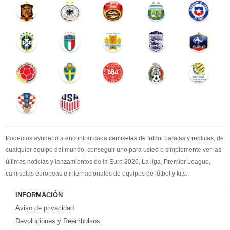
Podemos ayudarlo a encontrar cada
camisetas de futbol baratas y replicas
, de
cualquier equipo del mundo, conseguir uno para usted o simplemente ver las
últimas noticias y lanzamientos de la Euro 2026, La liga, Premier League,
camisetas europeas e internacionales de equipos de fútbol y kits.
Compre
camisetas de futbol baratas
en la tienda deportiva más grande de
INFORMACIÓN
Europa. ¡Grandes ofertas en todas las camisetas del club de fútbol, ​​kits
Aviso de privacidad
europeos e internacionales, todo a los precios más bajos!
Compre nuestra gran selección de
Devoluciones y Reembolsos
camisetas de futbol tailandia
, ​​Pantalones,