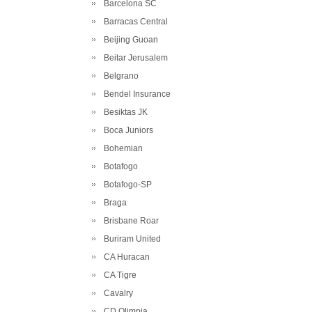
Barcelona SC
Barracas Central
Beijing Guoan
Beitar Jerusalem
Belgrano
Bendel Insurance
Besiktas JK
Boca Juniors
Bohemian
Botafogo
Botafogo-SP
Braga
Brisbane Roar
Buriram United
CA Huracan
CA Tigre
Cavalry
CD Olimpia