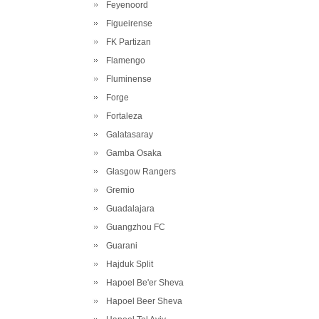
Feyenoord
Figueirense
FK Partizan
Flamengo
Fluminense
Forge
Fortaleza
Galatasaray
Gamba Osaka
Glasgow Rangers
Gremio
Guadalajara
Guangzhou FC
Guarani
Hajduk Split
Hapoel Be'er Sheva
Hapoel Beer Sheva