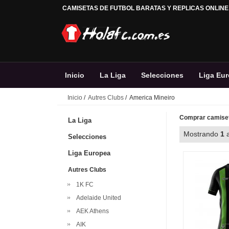
CAMISETAS DE FUTBOL BARATAS Y REPLICAS ONLINE
Inicio
La Liga
Selecciones
Liga Eu
Inicio
/
Autres Clubs
/ America Mineiro
Comprar camiset
La Liga
Mostrando
1
Selecciones
Liga Europea
Autres Clubs
1K FC
Adelaide United
AEK Athens
AIK