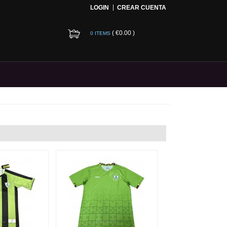
LOGIN
CREAR CUENTA
(
€0.00
)
0 ITEMS