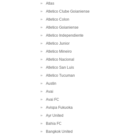
Atlas
Atletico Clube Goianiense
Atletico Colon
Atletico Goianiense
Atletico Independiente
Atletico Junior
Atletico Mineiro
Atletico Nacional
Atletico San Luis
Atletico Tucuman
Austin
Avai
Avai FC
Avispa Fukuoka
Ayr United
Bahia FC
Bangkok United