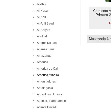
Al Ahly
Camiseta A
Al Nassr
Primera 2
Al-Ahli
€
Al-Ahli Saudi
Al-Ahly SC
Al-Hilal
Mostrando
1
Albirex Niigata
Alianza Lima
Amazonas
America
America de Cali
America Mineiro
Aniquiladores
Antofagasta
Argentinos Juniors
Athletico Paranaense
Atlanta United