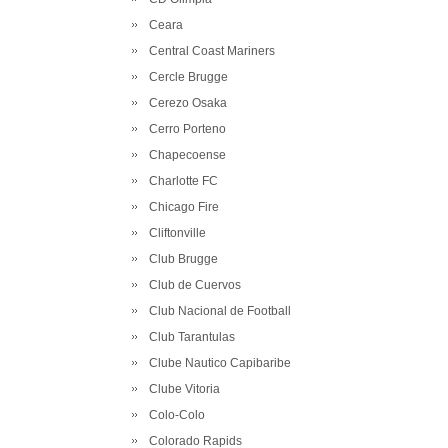
Ceara
Central Coast Mariners
Cercle Brugge
Cerezo Osaka
Cerro Porteno
Chapecoense
Charlotte FC
Chicago Fire
Cliftonville
Club Brugge
Club de Cuervos
Club Nacional de Football
Club Tarantulas
Clube Nautico Capibaribe
Clube Vitoria
Colo-Colo
Colorado Rapids