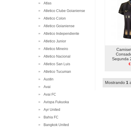
Atlas
Atletico Clube Goianiense
Atletico Colon
Atletico Goianiense
Atletico Independiente
Atletico Junior
Atletico Mineiro
Camise
Consado
Atletico Nacional
Segunda 2
Atletico San Luis
€
Atletico Tucuman
Austin
Mostrando
1
Avai
Avai FC
Avispa Fukuoka
Ayr United
Bahia FC
Bangkok United