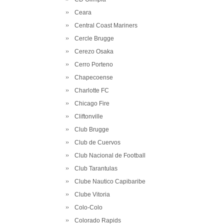
Ceara
Central Coast Mariners
Cercle Brugge
Cerezo Osaka
Cerro Porteno
Chapecoense
Charlotte FC
Chicago Fire
Cliftonville
Club Brugge
Club de Cuervos
Club Nacional de Football
Club Tarantulas
Clube Nautico Capibaribe
Clube Vitoria
Colo-Colo
Colorado Rapids