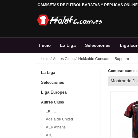
CAMISETAS DE FUTBOL BARATAS Y REPLICAS ONLINE
Inicio
La Liga
Selecciones
Liga Eu
Inicio
/
Autres Clubs
/ Hokkaido Consadole Sapporo
Comprar camiset
La Liga
Mostrando
1
Selecciones
Liga Europea
Autres Clubs
1K FC
Adelaide United
AEK Athens
AIK