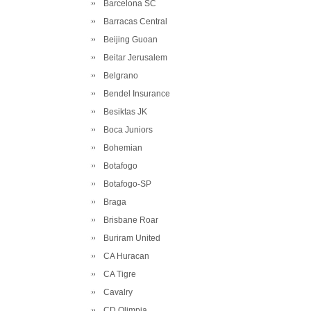
Barcelona SC
Barracas Central
Beijing Guoan
Beitar Jerusalem
Belgrano
Bendel Insurance
Besiktas JK
Boca Juniors
Bohemian
Botafogo
Botafogo-SP
Braga
Brisbane Roar
Buriram United
CA Huracan
CA Tigre
Cavalry
CD Olimpia