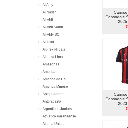
Al Ahly
Camise
Al Nassr
Consadole 
Al-Ahli
2025 
€
Al-Ahli Saudi
Al-Ahly SC
Al-Hilal
Albirex Niigata
Alianza Lima
Amazonas
America
America de Cali
America Mineiro
Aniquiladores
Camise
Consadole 
Antofagasta
2023 
€
Argentinos Juniors
Athletico Paranaense
Atlanta United