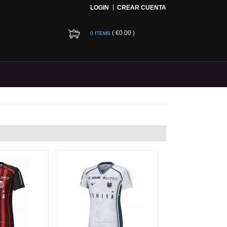
LOGIN
CREAR CUENTA
(
€0.00
)
0 ITEMS