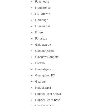
Feyenoord
Figueirense
FK Partizan
Flamengo
Fluminense
Forge
Fortaleza
Galatasaray
Gamba Osaka
Glasgow Rangers
Gremio
Guadalajara
Guangzhou FC
Guarani
Hajduk Split
Hapoel Be'er Sheva
Hapoel Beer Sheva