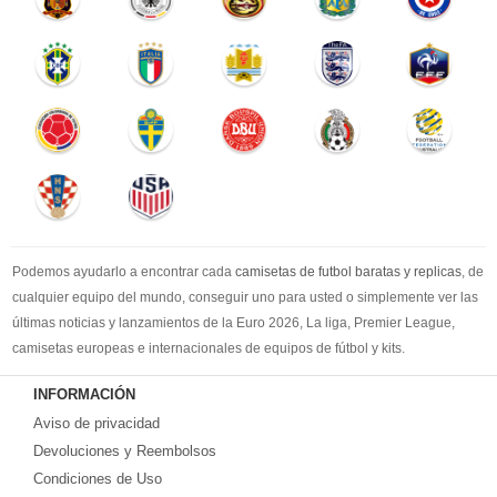
Podemos ayudarlo a encontrar cada
camisetas de futbol baratas y replicas
, de
cualquier equipo del mundo, conseguir uno para usted o simplemente ver las
últimas noticias y lanzamientos de la Euro 2026, La liga, Premier League,
camisetas europeas e internacionales de equipos de fútbol y kits.
Compre
camisetas de futbol baratas
en la tienda deportiva más grande de
INFORMACIÓN
Europa. ¡Grandes ofertas en todas las camisetas del club de fútbol, ​​kits
Aviso de privacidad
europeos e internacionales, todo a los precios más bajos!
Compre nuestra gran selección de
Devoluciones y Reembolsos
camisetas de futbol tailandia
, ​​Pantalones,
equipaciones, camisetas y un portero a partir de €17.6. Diseños de fútbol
Condiciones de Uso