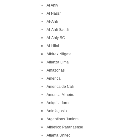
Al Ahly
Al Nassr
Al-Ahli
Al-Ahli Saudi
Al-Ahly SC
Al-Hilal
Albirex Niigata
Alianza Lima
Amazonas
America
America de Cali
America Mineiro
Aniquiladores
Antofagasta
Argentinos Juniors
Athletico Paranaense
Atlanta United