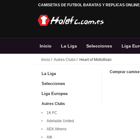
CAMISETAS DE FUTBOL BARATAS Y REPLICAS ONLINE
Inicio
La Liga
Selecciones
Liga Eu
Inicio
/
Autres Clubs
/ Heart of Midlothian
Comprar camiseta
La Liga
Selecciones
Liga Europea
Autres Clubs
1K FC
Adelaide United
AEK Athens
AIK