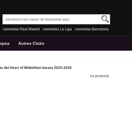
camisetas Real Madrid
camisetas La Liga
camisetas Barcelona
ropea
Autres Clubs
 del Heart of Midlothian barata 2025-2026
no products.