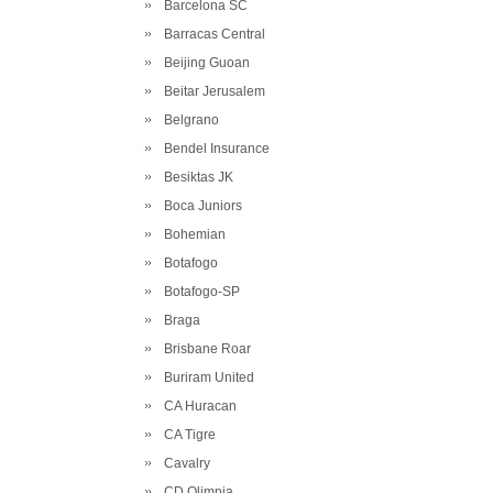
Barcelona SC
Barracas Central
Beijing Guoan
Beitar Jerusalem
Belgrano
Bendel Insurance
Besiktas JK
Boca Juniors
Bohemian
Botafogo
Botafogo-SP
Braga
Brisbane Roar
Buriram United
CA Huracan
CA Tigre
Cavalry
CD Olimpia