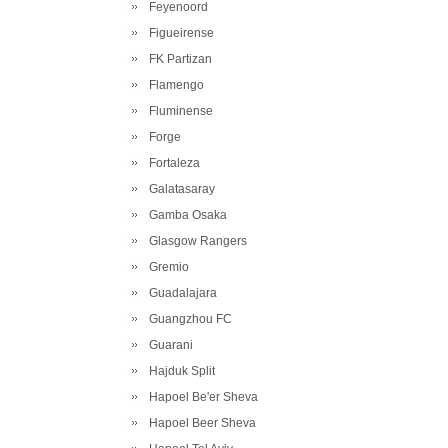
Feyenoord
Figueirense
FK Partizan
Flamengo
Fluminense
Forge
Fortaleza
Galatasaray
Gamba Osaka
Glasgow Rangers
Gremio
Guadalajara
Guangzhou FC
Guarani
Hajduk Split
Hapoel Be'er Sheva
Hapoel Beer Sheva