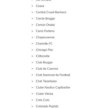
Ceara
Central Coast Mariners
Cercle Brugge
Cerezo Osaka
Cerro Porteno
Chapecoense
Charlotte FC
Chicago Fire
Cliftonville
Club Brugge
Club de Cuervos
Club Nacional de Football
Club Tarantulas
Clube Nautico Capibaribe
Clube Vitoria
Colo-Colo
Colorado Rapids