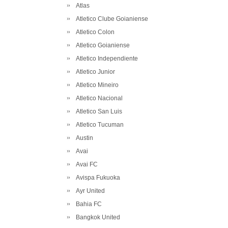
Atlas
Atletico Clube Goianiense
Atletico Colon
Atletico Goianiense
Atletico Independiente
Atletico Junior
Atletico Mineiro
Atletico Nacional
Atletico San Luis
Atletico Tucuman
Austin
Avai
Avai FC
Avispa Fukuoka
Ayr United
Bahia FC
Bangkok United