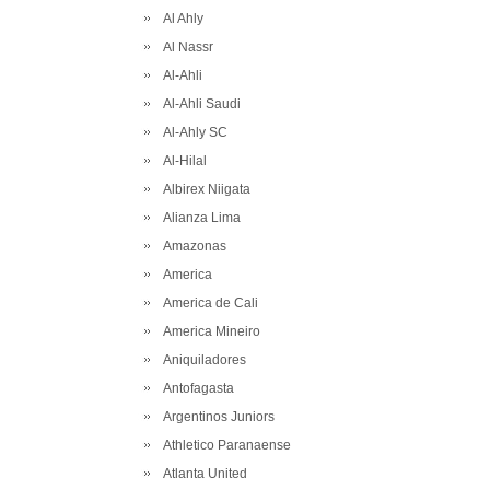
Al Ahly
Al Nassr
Al-Ahli
Al-Ahli Saudi
Al-Ahly SC
Al-Hilal
Albirex Niigata
Alianza Lima
Amazonas
America
America de Cali
America Mineiro
Aniquiladores
Antofagasta
Argentinos Juniors
Athletico Paranaense
Atlanta United