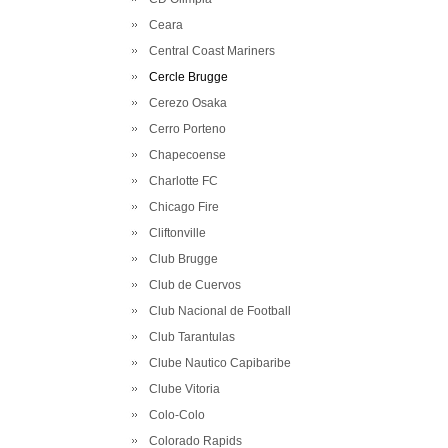
Ceara
Central Coast Mariners
Cercle Brugge
Cerezo Osaka
Cerro Porteno
Chapecoense
Charlotte FC
Chicago Fire
Cliftonville
Club Brugge
Club de Cuervos
Club Nacional de Football
Club Tarantulas
Clube Nautico Capibaribe
Clube Vitoria
Colo-Colo
Colorado Rapids