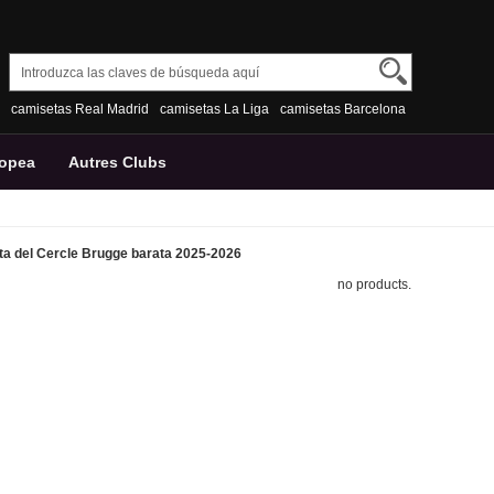
camisetas Real Madrid
camisetas La Liga
camisetas Barcelona
ropea
Autres Clubs
a del Cercle Brugge barata 2025-2026
no products.