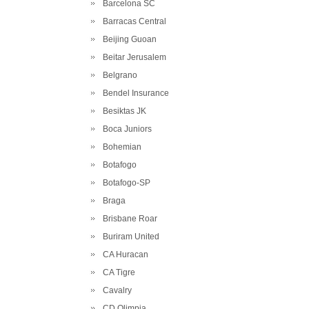
Barcelona SC
Barracas Central
Beijing Guoan
Beitar Jerusalem
Belgrano
Bendel Insurance
Besiktas JK
Boca Juniors
Bohemian
Botafogo
Botafogo-SP
Braga
Brisbane Roar
Buriram United
CA Huracan
CA Tigre
Cavalry
CD Olimpia