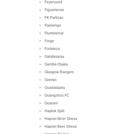
Feyenoord
Figueirense
FK Partizan
Flamengo
Fluminense
Forge
Fortaleza
Galatasaray
Gamba Osaka
Glasgow Rangers
Gremio
Guadalajara
Guangzhou FC
Guarani
Hajduk Split
Hapoel Be'er Sheva
Hapoel Beer Sheva