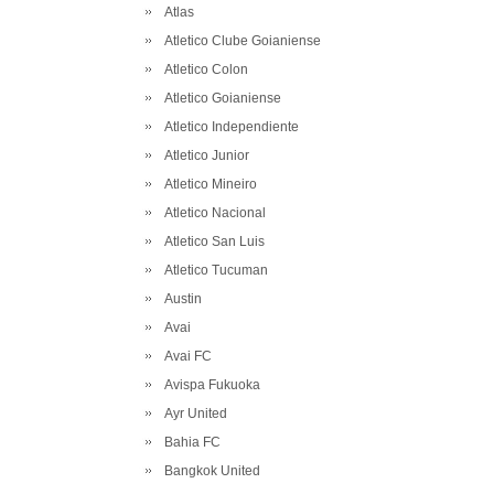
Atlas
Atletico Clube Goianiense
Atletico Colon
Atletico Goianiense
Atletico Independiente
Atletico Junior
Atletico Mineiro
Atletico Nacional
Atletico San Luis
Atletico Tucuman
Austin
Avai
Avai FC
Avispa Fukuoka
Ayr United
Bahia FC
Bangkok United