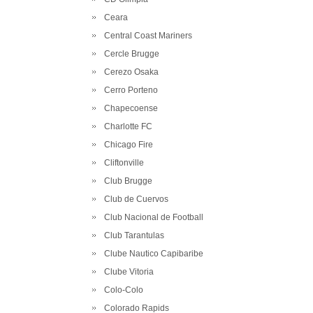
Ceara
Central Coast Mariners
Cercle Brugge
Cerezo Osaka
Cerro Porteno
Chapecoense
Charlotte FC
Chicago Fire
Cliftonville
Club Brugge
Club de Cuervos
Club Nacional de Football
Club Tarantulas
Clube Nautico Capibaribe
Clube Vitoria
Colo-Colo
Colorado Rapids