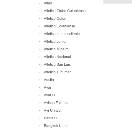
Atlas
Atletico Clube Goianiense
Atletico Colon
Atletico Goianiense
Atletico Independiente
Atletico Junior
Atletico Mineiro
Atletico Nacional
Atletico San Luis
Atletico Tucuman
Austin
Avai
Avai FC
Avispa Fukuoka
Ayr United
Bahia FC
Bangkok United