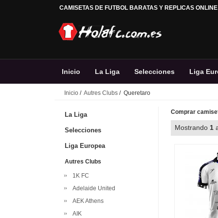
CAMISETAS DE FUTBOL BARATAS Y REPLICAS ONLINE
Inicio
La Liga
Selecciones
Liga Eu
Inicio
/
Autres Clubs
/ Queretaro
Comprar camiset
La Liga
Mostrando
1
Selecciones
Liga Europea
Autres Clubs
1K FC
Adelaide United
AEK Athens
AIK