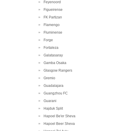
Feyenoord
Figueirense
FK Partizan
Flamengo
Fluminense
Forge
Fortaleza
Galatasaray
Gamba Osaka
Glasgow Rangers
Gremio
Guadalajara
Guangzhou FC
Guarani
Hajduk Split
Hapoel Be'er Sheva
Hapoel Beer Sheva