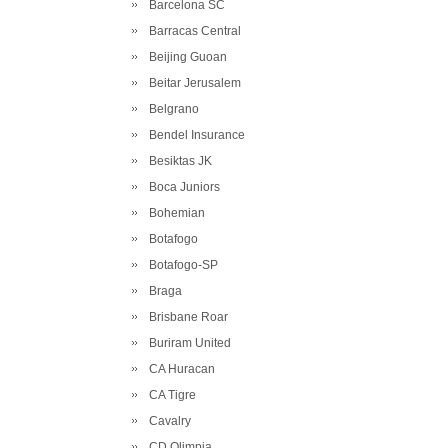
Barcelona SC
Barracas Central
Beijing Guoan
Beitar Jerusalem
Belgrano
Bendel Insurance
Besiktas JK
Boca Juniors
Bohemian
Botafogo
Botafogo-SP
Braga
Brisbane Roar
Buriram United
CA Huracan
CA Tigre
Cavalry
CD Olimpia