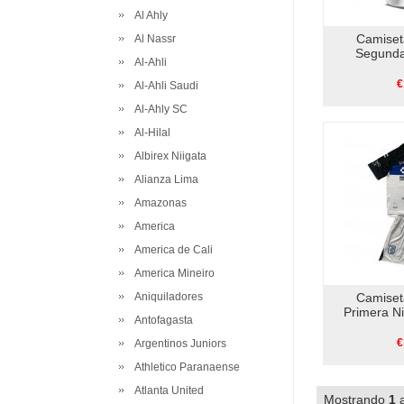
Al Ahly
Camiset
Al Nassr
Segunda
Al-Ahli
€
Al-Ahli Saudi
Al-Ahly SC
Al-Hilal
Albirex Niigata
Alianza Lima
Amazonas
America
America de Cali
America Mineiro
Aniquiladores
Camiset
Primera N
Antofagasta
€
Argentinos Juniors
Athletico Paranaense
Atlanta United
Mostrando
1