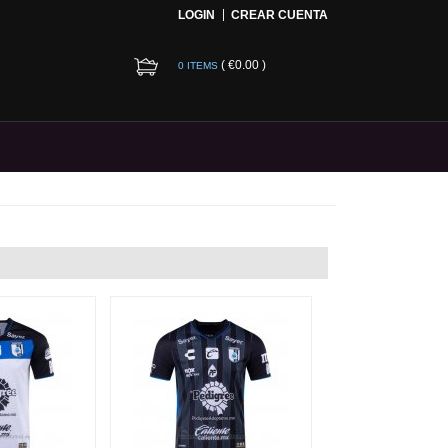
LOGIN
CREAR CUENTA
(
€0.00
)
0 ITEMS