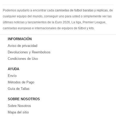
Podemos ayudarlo a encontrar cada
camisetas de futbol baratas y replicas
, de
cualquier equipo del mundo, conseguir uno para usted o simplemente ver las
últimas noticias y lanzamientos de la Euro 2026, La liga, Premier League,
camisetas europeas e internacionales de equipos de fútbol y kits.
Compre
camisetas de futbol baratas
en la tienda deportiva más grande de
INFORMACIÓN
Europa. ¡Grandes ofertas en todas las camisetas del club de fútbol, ​​kits
Aviso de privacidad
europeos e internacionales, todo a los precios más bajos!
Compre nuestra gran selección de
Devoluciones y Reembolsos
camisetas de futbol tailandia
, ​​Pantalones,
equipaciones, camisetas y un portero a partir de €17.6. Diseños de fútbol
Condiciones de Uso
únicos. Envío rápido y envío gratuito en pedidos superiores a €99.
AYUDA
Envío
Métodos de Pago
Guía de Tallas
SOBRE NOSOTROS
Sobre Nosotros
Mapa del sitio