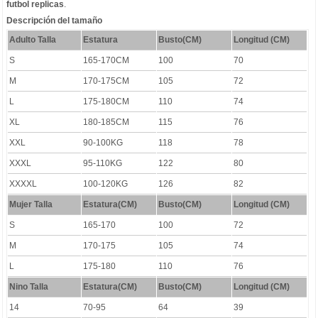
futbol replicas
.
Descripción del tamaño
Adulto Talla
Estatura
Busto(CM)
Longitud (CM)
S
165-170CM
100
70
M
170-175CM
105
72
L
175-180CM
110
74
XL
180-185CM
115
76
XXL
90-100KG
118
78
XXXL
95-110KG
122
80
XXXXL
100-120KG
126
82
Mujer Talla
Estatura(CM)
Busto(CM)
Longitud (CM)
S
165-170
100
72
M
170-175
105
74
L
175-180
110
76
Nino Talla
Estatura(CM)
Busto(CM)
Longitud (CM)
14
70-95
64
39