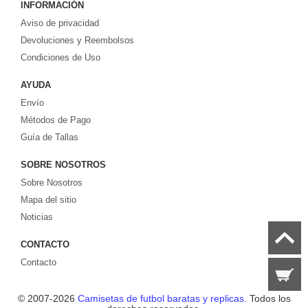
INFORMACIÓN
Europa. ¡Grandes ofertas en todas las camisetas del club de fútbol, ​​kits
Aviso de privacidad
europeos e internacionales, todo a los precios más bajos!
Compre nuestra gran selección de
Devoluciones y Reembolsos
camisetas de futbol tailandia
, ​​Pantalones,
equipaciones, camisetas y un portero a partir de €17.6. Diseños de fútbol
Condiciones de Uso
únicos. Envío rápido y envío gratuito en pedidos superiores a €99.
AYUDA
Envío
Métodos de Pago
Guía de Tallas
SOBRE NOSOTROS
Sobre Nosotros
Mapa del sitio
Noticias
CONTACTO
Contacto
© 2007-2026
Camisetas de futbol baratas y replicas.
Todos los