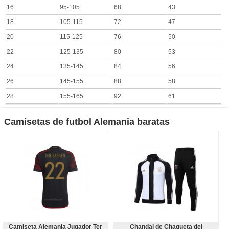
16
95-105
68
43
18
105-115
72
47
20
115-125
76
50
22
125-135
80
53
24
135-145
84
56
26
145-155
88
58
28
155-165
92
61
Camisetas de futbol Alemania baratas
Camiseta Alemania Jugador Ter
Chandal de Chaqueta del