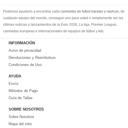
Podemos ayudarlo a encontrar cada
camisetas de futbol baratas y replicas
, de
cualquier equipo del mundo, conseguir uno para usted o simplemente ver las
últimas noticias y lanzamientos de la Euro 2026, La liga, Premier League,
camisetas europeas e internacionales de equipos de fútbol y kits.
Compre
camisetas de futbol baratas
en la tienda deportiva más grande de
INFORMACIÓN
Europa. ¡Grandes ofertas en todas las camisetas del club de fútbol, ​​kits
Aviso de privacidad
europeos e internacionales, todo a los precios más bajos!
Compre nuestra gran selección de
Devoluciones y Reembolsos
camisetas de futbol tailandia
, ​​Pantalones,
equipaciones, camisetas y un portero a partir de €17.6. Diseños de fútbol
Condiciones de Uso
únicos. Envío rápido y envío gratuito en pedidos superiores a €99.
AYUDA
Envío
Métodos de Pago
Guía de Tallas
SOBRE NOSOTROS
Sobre Nosotros
Mapa del sitio