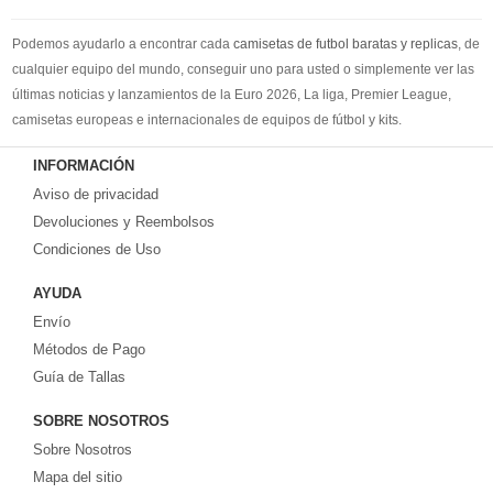
Podemos ayudarlo a encontrar cada
camisetas de futbol baratas y replicas
, de
cualquier equipo del mundo, conseguir uno para usted o simplemente ver las
últimas noticias y lanzamientos de la Euro 2026, La liga, Premier League,
camisetas europeas e internacionales de equipos de fútbol y kits.
Compre
camisetas de futbol baratas
en la tienda deportiva más grande de
INFORMACIÓN
Europa. ¡Grandes ofertas en todas las camisetas del club de fútbol, ​​kits
Aviso de privacidad
europeos e internacionales, todo a los precios más bajos!
Compre nuestra gran selección de
Devoluciones y Reembolsos
camisetas de futbol tailandia
, ​​Pantalones,
equipaciones, camisetas y un portero a partir de €17.6. Diseños de fútbol
Condiciones de Uso
únicos. Envío rápido y envío gratuito en pedidos superiores a €99.
AYUDA
Envío
Métodos de Pago
Guía de Tallas
SOBRE NOSOTROS
Sobre Nosotros
Mapa del sitio