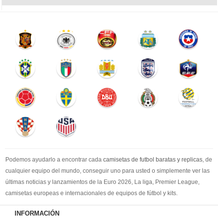
Podemos ayudarlo a encontrar cada
camisetas de futbol baratas y replicas
, de
cualquier equipo del mundo, conseguir uno para usted o simplemente ver las
últimas noticias y lanzamientos de la Euro 2026, La liga, Premier League,
camisetas europeas e internacionales de equipos de fútbol y kits.
Compre
camisetas de futbol baratas
en la tienda deportiva más grande de
INFORMACIÓN
Europa. ¡Grandes ofertas en todas las camisetas del club de fútbol, ​​kits