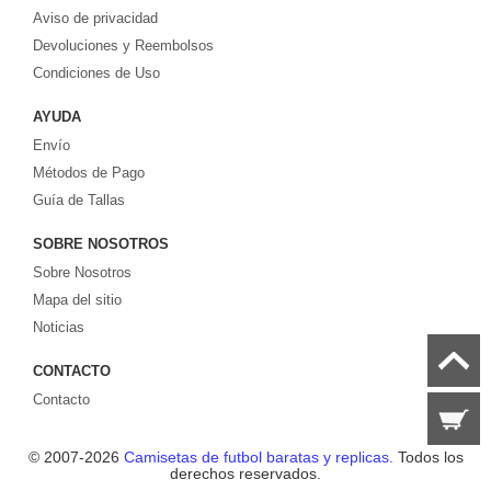
Aviso de privacidad
europeos e internacionales, todo a los precios más bajos!
Compre nuestra gran selección de
Devoluciones y Reembolsos
camisetas de futbol tailandia
, ​​Pantalones,
equipaciones, camisetas y un portero a partir de €17.6. Diseños de fútbol
Condiciones de Uso
únicos. Envío rápido y envío gratuito en pedidos superiores a €99.
AYUDA
Envío
Métodos de Pago
Guía de Tallas
SOBRE NOSOTROS
Sobre Nosotros
Mapa del sitio
Noticias
CONTACTO
Contacto
© 2007-2026
Camisetas de futbol baratas y replicas.
Todos los
derechos reservados.