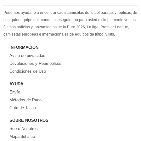
Podemos ayudarlo a encontrar cada
camisetas de futbol baratas y replicas
, de
cualquier equipo del mundo, conseguir uno para usted o simplemente ver las
últimas noticias y lanzamientos de la Euro 2026, La liga, Premier League,
camisetas europeas e internacionales de equipos de fútbol y kits.
Compre
camisetas de futbol baratas
en la tienda deportiva más grande de
INFORMACIÓN
Europa. ¡Grandes ofertas en todas las camisetas del club de fútbol, ​​kits
Aviso de privacidad
europeos e internacionales, todo a los precios más bajos!
Compre nuestra gran selección de
Devoluciones y Reembolsos
camisetas de futbol tailandia
, ​​Pantalones,
equipaciones, camisetas y un portero a partir de €17.6. Diseños de fútbol
Condiciones de Uso
únicos. Envío rápido y envío gratuito en pedidos superiores a €99.
AYUDA
Envío
Métodos de Pago
Guía de Tallas
SOBRE NOSOTROS
Sobre Nosotros
Mapa del sitio