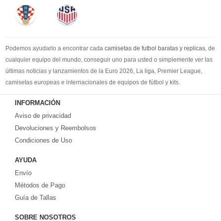
Podemos ayudarlo a encontrar cada
camisetas de futbol baratas y replicas
, de
cualquier equipo del mundo, conseguir uno para usted o simplemente ver las
últimas noticias y lanzamientos de la Euro 2026, La liga, Premier League,
camisetas europeas e internacionales de equipos de fútbol y kits.
Compre
camisetas de futbol baratas
en la tienda deportiva más grande de
INFORMACIÓN
Europa. ¡Grandes ofertas en todas las camisetas del club de fútbol, ​​kits
Aviso de privacidad
europeos e internacionales, todo a los precios más bajos!
Compre nuestra gran selección de
Devoluciones y Reembolsos
camisetas de futbol tailandia
, ​​Pantalones,
equipaciones, camisetas y un portero a partir de €17.6. Diseños de fútbol
Condiciones de Uso
únicos. Envío rápido y envío gratuito en pedidos superiores a €99.
AYUDA
Envío
Métodos de Pago
Guía de Tallas
SOBRE NOSOTROS