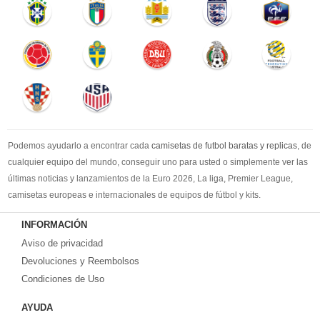
Podemos ayudarlo a encontrar cada
camisetas de futbol baratas y replicas
, de
cualquier equipo del mundo, conseguir uno para usted o simplemente ver las
últimas noticias y lanzamientos de la Euro 2026, La liga, Premier League,
camisetas europeas e internacionales de equipos de fútbol y kits.
Compre
camisetas de futbol baratas
en la tienda deportiva más grande de
INFORMACIÓN
Europa. ¡Grandes ofertas en todas las camisetas del club de fútbol, ​​kits
Aviso de privacidad
europeos e internacionales, todo a los precios más bajos!
Compre nuestra gran selección de
Devoluciones y Reembolsos
camisetas de futbol tailandia
, ​​Pantalones,
equipaciones, camisetas y un portero a partir de €17.6. Diseños de fútbol
Condiciones de Uso
únicos. Envío rápido y envío gratuito en pedidos superiores a €99.
AYUDA