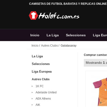
CAMISETAS DE FUTBOL BARATAS Y REPLICAS ONLINE
Inicio
La Liga
Selecciones
Liga Eu
Inicio
/
Autres Clubs
/ Galatasaray
Comprar camiset
La Liga
Mostrando
1
Selecciones
Liga Europea
Autres Clubs
1K FC
Adelaide United
AEK Athens
AIK