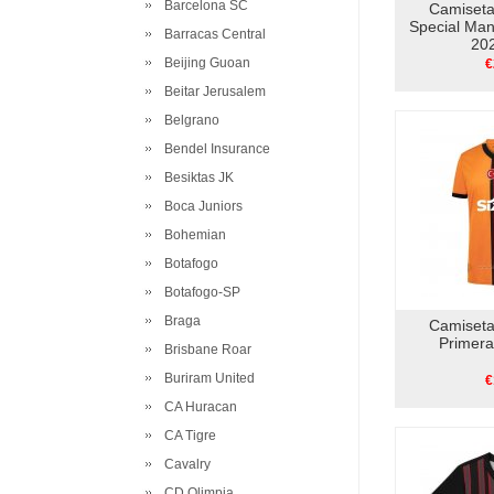
Barcelona SC
Camiseta
Special Ma
Barracas Central
20
Beijing Guoan
€
Beitar Jerusalem
Belgrano
Bendel Insurance
Besiktas JK
Boca Juniors
Bohemian
Botafogo
Botafogo-SP
Braga
Camiseta
Primer
Brisbane Roar
Buriram United
€
CA Huracan
CA Tigre
Cavalry
CD Olimpia