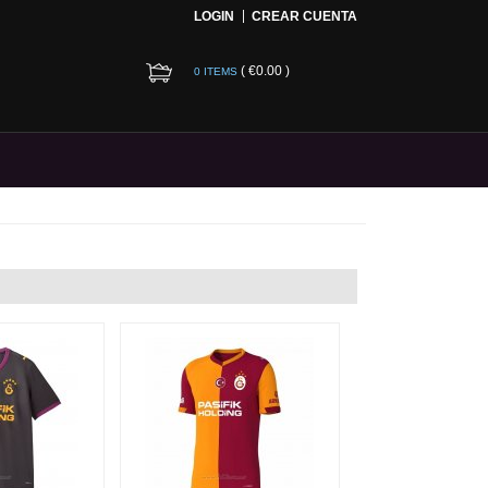
LOGIN
CREAR CUENTA
(
€0.00
)
0 ITEMS