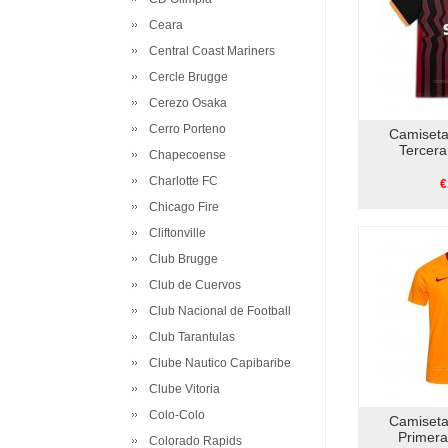
Ceara
Central Coast Mariners
Cercle Brugge
Cerezo Osaka
Cerro Porteno
Camiseta
Tercer
Chapecoense
Charlotte FC
€
Chicago Fire
Cliftonville
Club Brugge
Club de Cuervos
Club Nacional de Football
Club Tarantulas
Clube Nautico Capibaribe
Clube Vitoria
Colo-Colo
Camiseta
Primer
Colorado Rapids