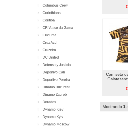
Columbus Crew
€
Corinthians
Coritiba
CR Vasco da Gama
Criciuma
Cruz Azul
Cruzeiro
DC United
Defensa y Justicia
Deportivo Cali
Camiseta d
Galatasara
Deportivo Pereira
Dinamo Bucuresti
€
Dinamo Zagreb
Dorados
Mostrando
1
Dynamo Kiev
Dynamo Kyiv
Dynamo Moscow