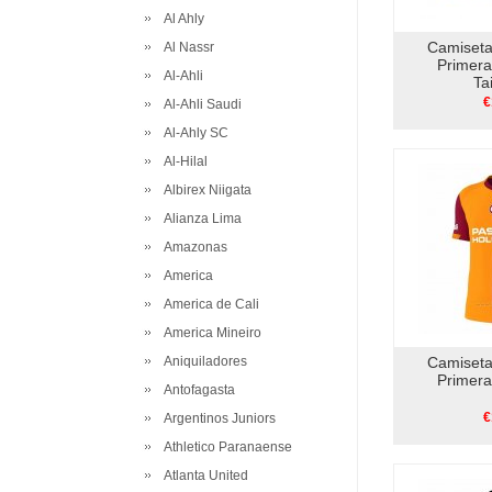
Al Ahly
Camiseta
Al Nassr
Primer
Al-Ahli
Ta
€
Al-Ahli Saudi
Al-Ahly SC
Al-Hilal
Albirex Niigata
Alianza Lima
Amazonas
America
America de Cali
America Mineiro
Aniquiladores
Camiseta
Primer
Antofagasta
€
Argentinos Juniors
Athletico Paranaense
Atlanta United