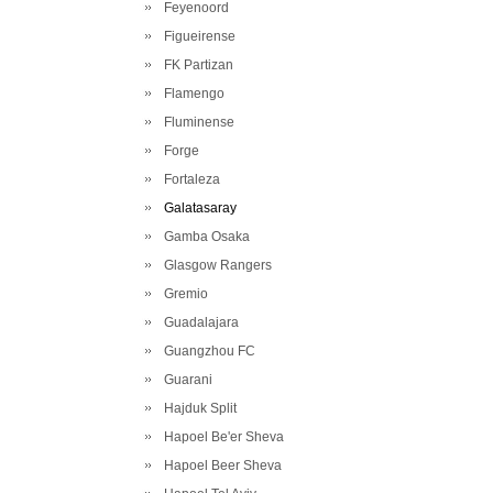
Feyenoord
Figueirense
FK Partizan
Flamengo
Fluminense
Forge
Fortaleza
Galatasaray
Gamba Osaka
Glasgow Rangers
Gremio
Guadalajara
Guangzhou FC
Guarani
Hajduk Split
Hapoel Be'er Sheva
Hapoel Beer Sheva