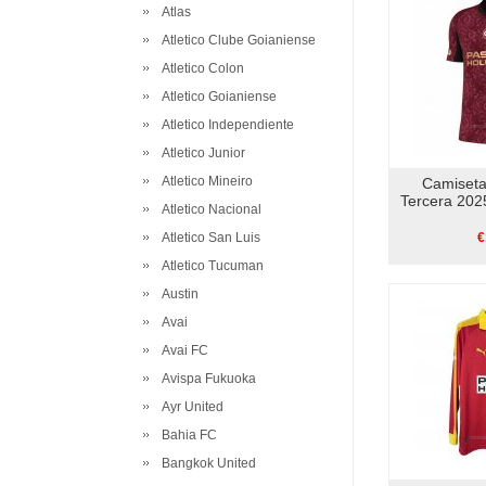
Atlas
Atletico Clube Goianiense
Atletico Colon
Atletico Goianiense
Atletico Independiente
Atletico Junior
Atletico Mineiro
Camiseta
Tercera 202
Atletico Nacional
Atletico San Luis
€
Atletico Tucuman
Austin
Avai
Avai FC
Avispa Fukuoka
Ayr United
Bahia FC
Bangkok United