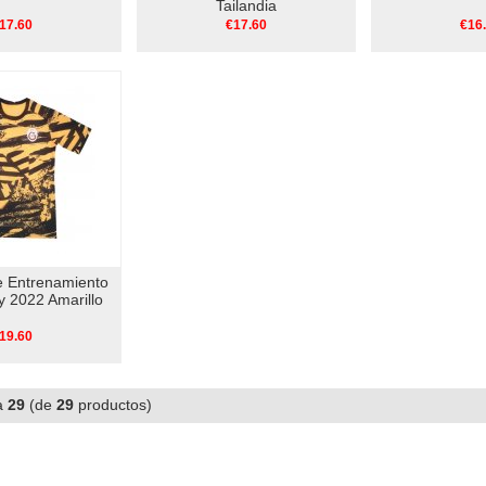
Tailandia
17.60
€17.60
€16
e Entrenamiento
y 2022 Amarillo
19.60
a
29
(de
29
productos)