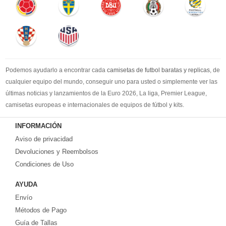
Podemos ayudarlo a encontrar cada
camisetas de futbol baratas y replicas
, de
cualquier equipo del mundo, conseguir uno para usted o simplemente ver las
últimas noticias y lanzamientos de la Euro 2026, La liga, Premier League,
camisetas europeas e internacionales de equipos de fútbol y kits.
Compre
camisetas de futbol baratas
en la tienda deportiva más grande de
INFORMACIÓN
Europa. ¡Grandes ofertas en todas las camisetas del club de fútbol, ​​kits
Aviso de privacidad
europeos e internacionales, todo a los precios más bajos!
Compre nuestra gran selección de
Devoluciones y Reembolsos
camisetas de futbol tailandia
, ​​Pantalones,
equipaciones, camisetas y un portero a partir de €17.6. Diseños de fútbol
Condiciones de Uso
únicos. Envío rápido y envío gratuito en pedidos superiores a €99.
AYUDA
Envío
Métodos de Pago
Guía de Tallas