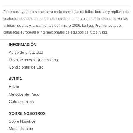
Podemos ayudarlo a encontrar cada
camisetas de futbol baratas y replicas
, de
cualquier equipo del mundo, conseguir uno para usted o simplemente ver las
últimas noticias y lanzamientos de la Euro 2026, La liga, Premier League,
camisetas europeas e internacionales de equipos de fútbol y kits.
Compre
camisetas de futbol baratas
en la tienda deportiva más grande de
INFORMACIÓN
Europa. ¡Grandes ofertas en todas las camisetas del club de fútbol, ​​kits
Aviso de privacidad
europeos e internacionales, todo a los precios más bajos!
Compre nuestra gran selección de
Devoluciones y Reembolsos
camisetas de futbol tailandia
, ​​Pantalones,
equipaciones, camisetas y un portero a partir de €17.6. Diseños de fútbol
Condiciones de Uso
únicos. Envío rápido y envío gratuito en pedidos superiores a €99.
AYUDA
Envío
Métodos de Pago
Guía de Tallas
SOBRE NOSOTROS
Sobre Nosotros
Mapa del sitio