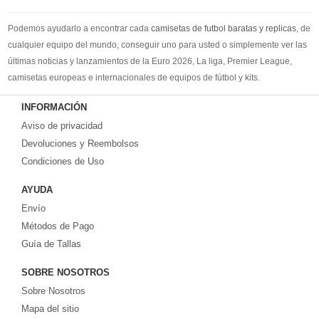
Podemos ayudarlo a encontrar cada
camisetas de futbol baratas y replicas
, de
cualquier equipo del mundo, conseguir uno para usted o simplemente ver las
últimas noticias y lanzamientos de la Euro 2026, La liga, Premier League,
camisetas europeas e internacionales de equipos de fútbol y kits.
Compre
camisetas de futbol baratas
en la tienda deportiva más grande de
INFORMACIÓN
Europa. ¡Grandes ofertas en todas las camisetas del club de fútbol, ​​kits
Aviso de privacidad
europeos e internacionales, todo a los precios más bajos!
Compre nuestra gran selección de
Devoluciones y Reembolsos
camisetas de futbol tailandia
, ​​Pantalones,
equipaciones, camisetas y un portero a partir de €17.6. Diseños de fútbol
Condiciones de Uso
únicos. Envío rápido y envío gratuito en pedidos superiores a €99.
AYUDA
Envío
Métodos de Pago
Guía de Tallas
SOBRE NOSOTROS
Sobre Nosotros
Mapa del sitio