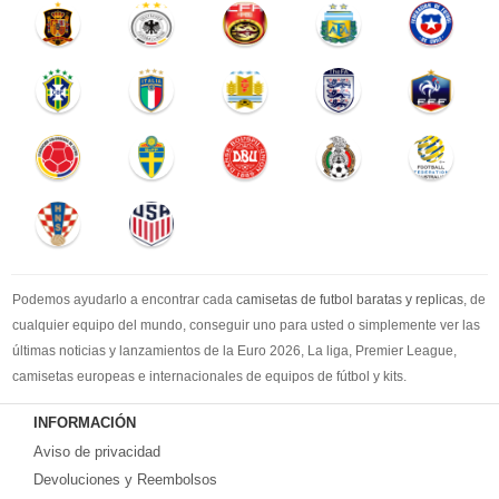
Podemos ayudarlo a encontrar cada
camisetas de futbol baratas y replicas
, de
cualquier equipo del mundo, conseguir uno para usted o simplemente ver las
últimas noticias y lanzamientos de la Euro 2026, La liga, Premier League,
camisetas europeas e internacionales de equipos de fútbol y kits.
Compre
camisetas de futbol baratas
en la tienda deportiva más grande de
INFORMACIÓN
Europa. ¡Grandes ofertas en todas las camisetas del club de fútbol, ​​kits
Aviso de privacidad
europeos e internacionales, todo a los precios más bajos!
Compre nuestra gran selección de
Devoluciones y Reembolsos
camisetas de futbol tailandia
, ​​Pantalones,