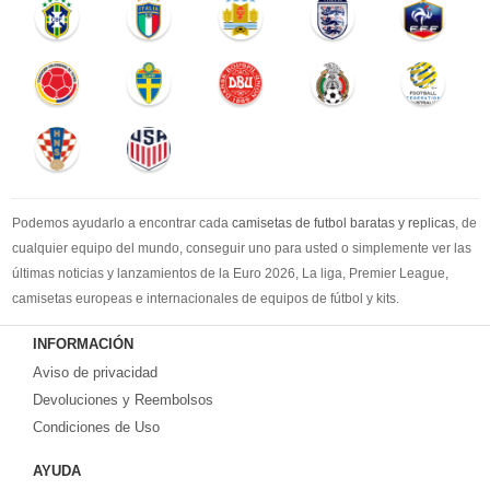
Podemos ayudarlo a encontrar cada
camisetas de futbol baratas y replicas
, de
cualquier equipo del mundo, conseguir uno para usted o simplemente ver las
últimas noticias y lanzamientos de la Euro 2026, La liga, Premier League,
camisetas europeas e internacionales de equipos de fútbol y kits.
Compre
camisetas de futbol baratas
en la tienda deportiva más grande de
INFORMACIÓN
Europa. ¡Grandes ofertas en todas las camisetas del club de fútbol, ​​kits
Aviso de privacidad
europeos e internacionales, todo a los precios más bajos!
Compre nuestra gran selección de
Devoluciones y Reembolsos
camisetas de futbol tailandia
, ​​Pantalones,
equipaciones, camisetas y un portero a partir de €17.6. Diseños de fútbol
Condiciones de Uso
únicos. Envío rápido y envío gratuito en pedidos superiores a €99.
AYUDA