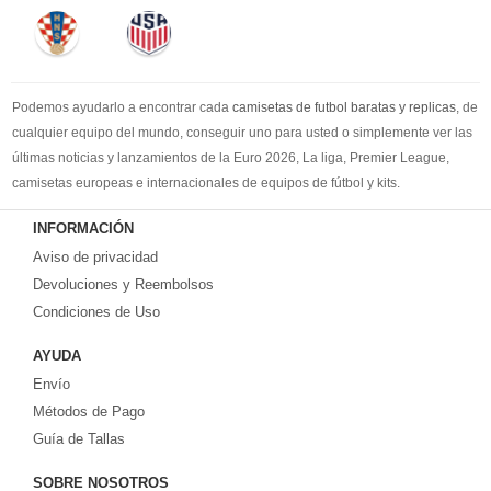
Podemos ayudarlo a encontrar cada
camisetas de futbol baratas y replicas
, de
cualquier equipo del mundo, conseguir uno para usted o simplemente ver las
últimas noticias y lanzamientos de la Euro 2026, La liga, Premier League,
camisetas europeas e internacionales de equipos de fútbol y kits.
Compre
camisetas de futbol baratas
en la tienda deportiva más grande de
INFORMACIÓN
Europa. ¡Grandes ofertas en todas las camisetas del club de fútbol, ​​kits
Aviso de privacidad
europeos e internacionales, todo a los precios más bajos!
Compre nuestra gran selección de
Devoluciones y Reembolsos
camisetas de futbol tailandia
, ​​Pantalones,
equipaciones, camisetas y un portero a partir de €17.6. Diseños de fútbol
Condiciones de Uso
únicos. Envío rápido y envío gratuito en pedidos superiores a €99.
AYUDA
Envío
Métodos de Pago
Guía de Tallas
SOBRE NOSOTROS