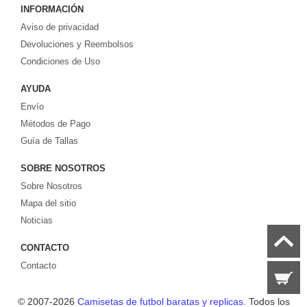
INFORMACIÓN
Europa. ¡Grandes ofertas en todas las camisetas del club de fútbol, ​​kits
Aviso de privacidad
europeos e internacionales, todo a los precios más bajos!
Compre nuestra gran selección de
Devoluciones y Reembolsos
camisetas de futbol tailandia
, ​​Pantalones,
equipaciones, camisetas y un portero a partir de €17.6. Diseños de fútbol
Condiciones de Uso
únicos. Envío rápido y envío gratuito en pedidos superiores a €99.
AYUDA
Envío
Métodos de Pago
Guía de Tallas
SOBRE NOSOTROS
Sobre Nosotros
Mapa del sitio
Noticias
CONTACTO
Contacto
© 2007-2026
Camisetas de futbol baratas y replicas.
Todos los