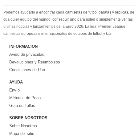
Podemos ayudarlo a encontrar cada
camisetas de futbol baratas y replicas
, de
cualquier equipo del mundo, conseguir uno para usted o simplemente ver las
últimas noticias y lanzamientos de la Euro 2026, La liga, Premier League,
camisetas europeas e internacionales de equipos de fútbol y kits.
Compre
camisetas de futbol baratas
en la tienda deportiva más grande de
INFORMACIÓN
Europa. ¡Grandes ofertas en todas las camisetas del club de fútbol, ​​kits
Aviso de privacidad
europeos e internacionales, todo a los precios más bajos!
Compre nuestra gran selección de
Devoluciones y Reembolsos
camisetas de futbol tailandia
, ​​Pantalones,
equipaciones, camisetas y un portero a partir de €17.6. Diseños de fútbol
Condiciones de Uso
únicos. Envío rápido y envío gratuito en pedidos superiores a €99.
AYUDA
Envío
Métodos de Pago
Guía de Tallas
SOBRE NOSOTROS
Sobre Nosotros
Mapa del sitio