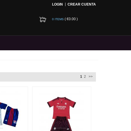
LOGIN
CREAR CUENTA
(
€0.00
)
0 ITEMS
1
2
>>