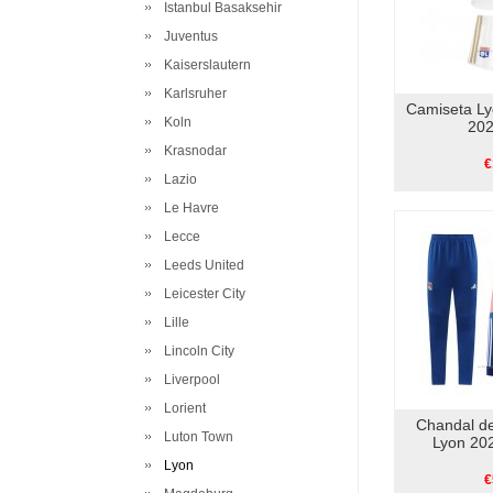
Istanbul Basaksehir
Juventus
Kaiserslautern
Karlsruher
Camiseta Ly
Koln
202
Krasnodar
€
Lazio
Le Havre
Lecce
Leeds United
Leicester City
Lille
Lincoln City
Liverpool
Lorient
Chandal d
Luton Town
Lyon 20
Lyon
€