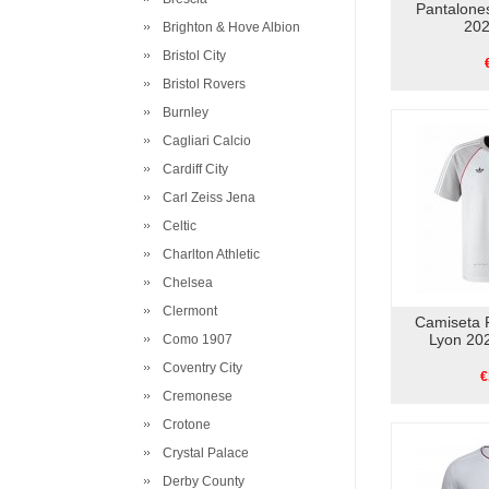
Pantalone
202
Brighton & Hove Albion
Bristol City
Bristol Rovers
Burnley
Cagliari Calcio
Cardiff City
Carl Zeiss Jena
Celtic
Charlton Athletic
Chelsea
Clermont
Camiseta P
Lyon 20
Como 1907
Coventry City
€
Cremonese
Crotone
Crystal Palace
Derby County