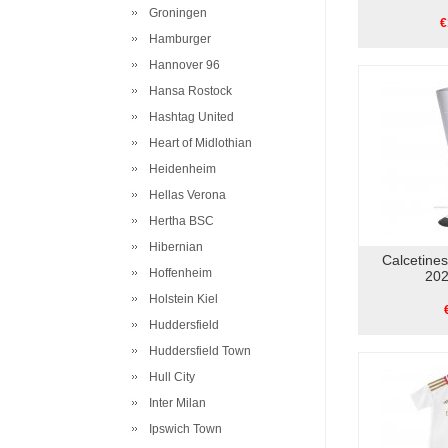
Groningen
€
Hamburger
Hannover 96
Hansa Rostock
Hashtag United
Heart of Midlothian
Heidenheim
Hellas Verona
Hertha BSC
Hibernian
Calcetine
Hoffenheim
202
Holstein Kiel
Huddersfield
Huddersfield Town
Hull City
Inter Milan
Ipswich Town