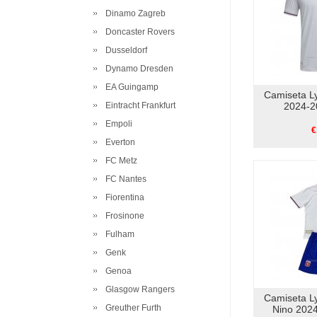
Dinamo Zagreb
Doncaster Rovers
Dusseldorf
Dynamo Dresden
EA Guingamp
Camiseta L
Eintracht Frankfurt
2024-2
Empoli
€
Everton
FC Metz
FC Nantes
Fiorentina
Frosinone
Fulham
Genk
Genoa
Glasgow Rangers
Camiseta L
Greuther Furth
Nino 202