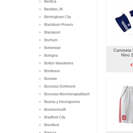
Benfica
Besiktas JK
Birmingham City
Blackburn Rovers
Blackpool
Bochum
Bohemian
Camiseta 
Nino 
Bologna
Bolton Wanderers
€
Bordeaux
Boreale
Borussia Dortmund
Borussia Monchengladbach
Bosnia y Herzegovina
Bournemouth
Bradford City
Brentford
Brescia