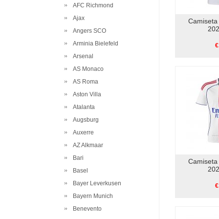
AFC Richmond
Ajax
Camiseta
202
Angers SCO
Arminia Bielefeld
€
Arsenal
AS Monaco
AS Roma
Aston Villa
Atalanta
Augsburg
Auxerre
AZ Alkmaar
Bari
Camiseta
202
Basel
Bayer Leverkusen
€
Bayern Munich
Benevento