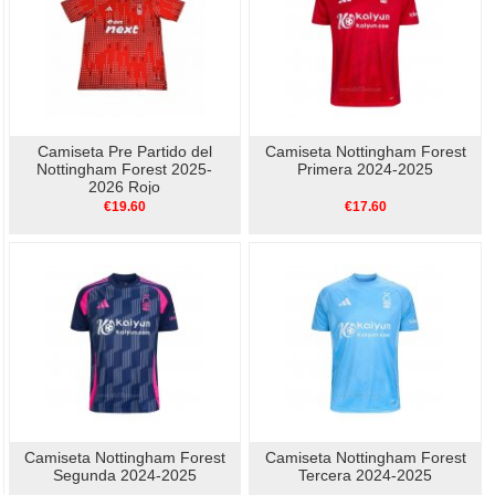
Camiseta Pre Partido del
Camiseta Nottingham Forest
Nottingham Forest 2025-
Primera 2024-2025
2026 Rojo
€19.60
€17.60
Camiseta Nottingham Forest
Camiseta Nottingham Forest
Segunda 2024-2025
Tercera 2024-2025