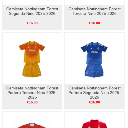
Camiseta Nottingham Forest
Camiseta Nottingham Forest
Segunda Nino 2025-2026
Tercera Nino 2025-2026
€16.00
€16.00
Camiseta Nottingham Forest
Camiseta Nottingham Forest
Portero Tercera Nino 2025-
Portero Segunda Nino 2025-
2026
2026
€16.00
€16.00