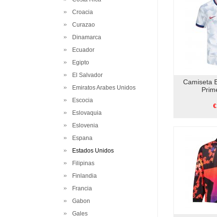
Croacia
Curazao
Dinamarca
Ecuador
Egipto
El Salvador
Camiseta 
Emiratos Arabes Unidos
Prim
Escocia
€
Eslovaquia
Eslovenia
Espana
Estados Unidos
Filipinas
Finlandia
Francia
Gabon
Gales