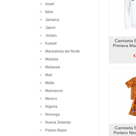
Israel
Italia
Jamaica
Japon
Jordan
Camiseta 
Kuwait
Primera Ma
Macedonia del Norte
€
Malasia
Malaysia
Mali
Malta
Marruecos
Mexico
Nigeria
Noruega
Nueva Zelanda
Camiseta 
Paises Bajos
Portero Ni