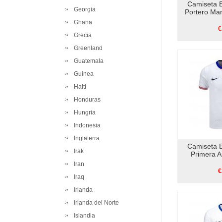
Camiseta 
Georgia
Portero Ma
Ghana
€
Grecia
Greenland
Guatemala
Guinea
Haiti
Honduras
Hungria
Indonesia
Inglaterra
Camiseta 
Irak
Primera A
Iran
€
Iraq
Irlanda
Irlanda del Norte
Islandia