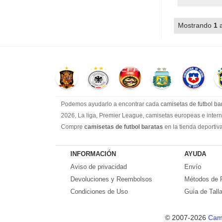
Mostrando
1
Podemos ayudarlo a encontrar cada
camisetas de futbol bar
2026, La liga, Premier League, camisetas europeas e interna
Compre
camisetas de futbol baratas
en la tienda deportiva
bajos!
Compre nuestra gran selección de
camisetas de futbol tai
INFORMACIÓN
AYUDA
superiores a €99.
Aviso de privacidad
Envío
Devoluciones y Reembolsos
Métodos de 
Condiciones de Uso
Guía de Tall
© 2007-2026
Cami