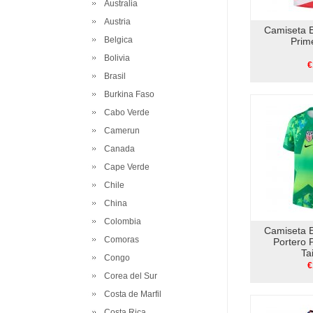
Australia
Austria
Camiseta 
Belgica
Prim
Bolivia
€
Brasil
Burkina Faso
Cabo Verde
Camerun
Canada
Cape Verde
Chile
China
Colombia
Camiseta 
Comoras
Portero 
Ta
Congo
€
Corea del Sur
Costa de Marfil
Costa Rica