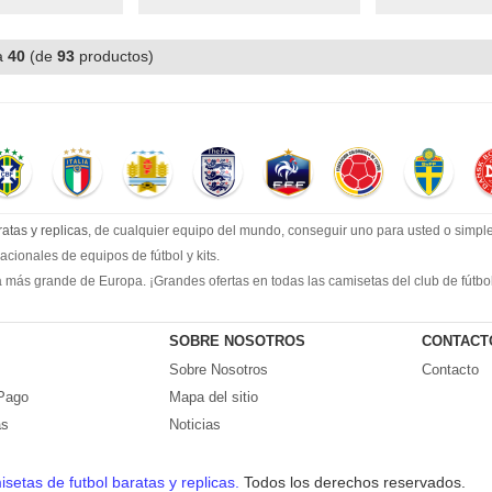
a
40
(de
93
productos)
atas y replicas
, de cualquier equipo del mundo, conseguir uno para usted o simple
cionales de equipos de fútbol y kits.
 más grande de Europa. ¡Grandes ofertas en todas las camisetas del club de fútbol, 
landia
, ​​Pantalones, equipaciones, camisetas y un portero a partir de €17.6. Diseño
SOBRE NOSOTROS
CONTACT
Sobre Nosotros
Contacto
Pago
Mapa del sitio
as
Noticias
setas de futbol baratas y replicas.
Todos los derechos reservados.