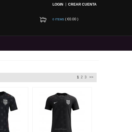
LOGIN
CREAR CUENTA
(
€0.00
)
0 ITEMS
1
2
3
>>