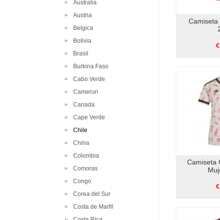
Australia
Austria
Camiseta 
Belgica
Bolivia
€
Brasil
Burkina Faso
Cabo Verde
Camerun
Canada
Cape Verde
Chile
China
Colombia
Camiseta 
Comoras
Muj
Congo
€
Corea del Sur
Costa de Marfil
Costa Rica