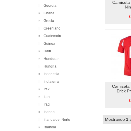
Camiseta 
Georgia
Ni
Ghana
€
Grecia
Greenland
Guatemala
Guinea
Haiti
Honduras
Hungria
Indonesia
Inglaterra
Camiseta 
Irak
Erick P
Iran
€
Iraq
Irlanda
Mostrando
1
Irlanda del Norte
Islandia