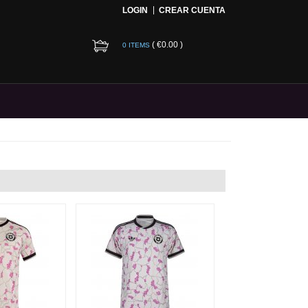
LOGIN
CREAR CUENTA
(
€0.00
)
0 ITEMS