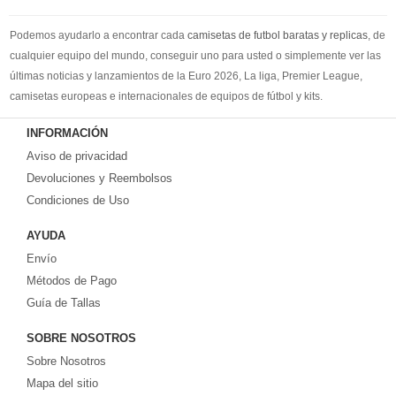
Podemos ayudarlo a encontrar cada
camisetas de futbol baratas y replicas
, de
cualquier equipo del mundo, conseguir uno para usted o simplemente ver las
últimas noticias y lanzamientos de la Euro 2026, La liga, Premier League,
camisetas europeas e internacionales de equipos de fútbol y kits.
Compre
camisetas de futbol baratas
en la tienda deportiva más grande de
INFORMACIÓN
Europa. ¡Grandes ofertas en todas las camisetas del club de fútbol, ​​kits
Aviso de privacidad
europeos e internacionales, todo a los precios más bajos!
Compre nuestra gran selección de
Devoluciones y Reembolsos
camisetas de futbol tailandia
, ​​Pantalones,
equipaciones, camisetas y un portero a partir de €17.6. Diseños de fútbol
Condiciones de Uso
únicos. Envío rápido y envío gratuito en pedidos superiores a €99.
AYUDA
Envío
Métodos de Pago
Guía de Tallas
SOBRE NOSOTROS
Sobre Nosotros
Mapa del sitio