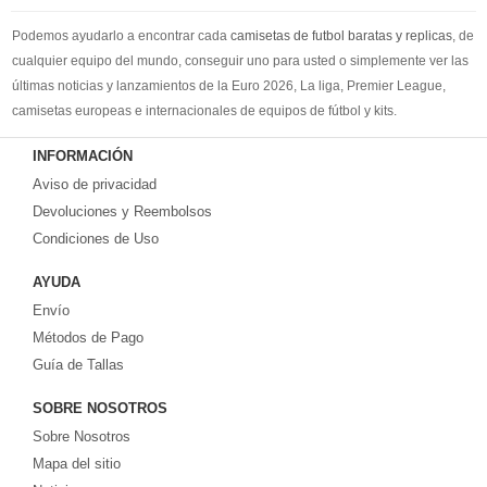
Podemos ayudarlo a encontrar cada
camisetas de futbol baratas y replicas
, de
cualquier equipo del mundo, conseguir uno para usted o simplemente ver las
últimas noticias y lanzamientos de la Euro 2026, La liga, Premier League,
camisetas europeas e internacionales de equipos de fútbol y kits.
Compre
camisetas de futbol baratas
en la tienda deportiva más grande de
INFORMACIÓN
Europa. ¡Grandes ofertas en todas las camisetas del club de fútbol, ​​kits
Aviso de privacidad
europeos e internacionales, todo a los precios más bajos!
Compre nuestra gran selección de
Devoluciones y Reembolsos
camisetas de futbol tailandia
, ​​Pantalones,
equipaciones, camisetas y un portero a partir de €17.6. Diseños de fútbol
Condiciones de Uso
únicos. Envío rápido y envío gratuito en pedidos superiores a €99.
AYUDA
Envío
Métodos de Pago
Guía de Tallas
SOBRE NOSOTROS
Sobre Nosotros
Mapa del sitio