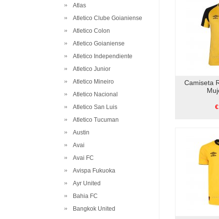
Atlas
Atletico Clube Goianiense
Atletico Colon
Atletico Goianiense
Atletico Independiente
Atletico Junior
Atletico Mineiro
Camiseta 
Muj
Atletico Nacional
Atletico San Luis
€
Atletico Tucuman
Austin
Avai
Avai FC
Avispa Fukuoka
Ayr United
Bahia FC
Bangkok United