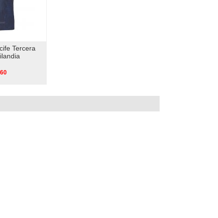
ife Tercera
ilandia
.60