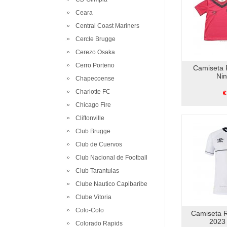
Ceara
Central Coast Mariners
Cercle Brugge
Cerezo Osaka
Cerro Porteno
Camiseta 
Ni
Chapecoense
Charlotte FC
€
Chicago Fire
Cliftonville
Club Brugge
Club de Cuervos
Club Nacional de Football
Club Tarantulas
Clube Nautico Capibaribe
Clube Vitoria
Colo-Colo
Camiseta 
2023 
Colorado Rapids