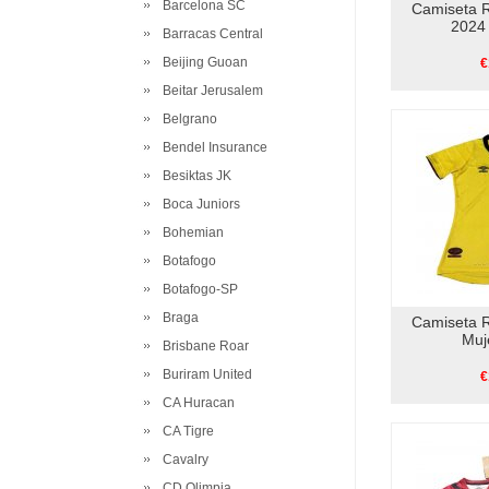
Barcelona SC
Camiseta 
2024 
Barracas Central
Beijing Guoan
€
Beitar Jerusalem
Belgrano
Bendel Insurance
Besiktas JK
Boca Juniors
Bohemian
Botafogo
Botafogo-SP
Braga
Camiseta 
Muj
Brisbane Roar
Buriram United
€
CA Huracan
CA Tigre
Cavalry
CD Olimpia