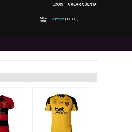
LOGIN
CREAR CUENTA
(
€0.00
)
0 ITEMS