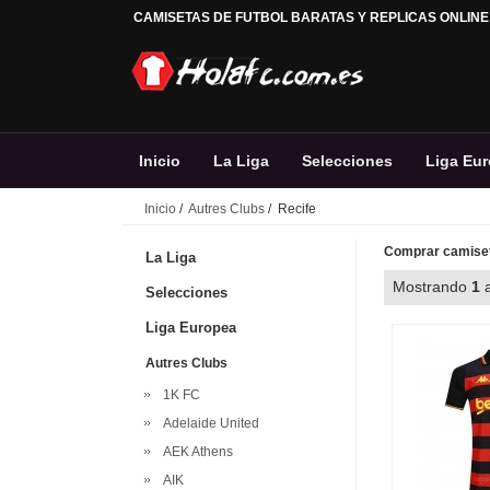
CAMISETAS DE FUTBOL BARATAS Y REPLICAS ONLINE
Inicio
La Liga
Selecciones
Liga Eu
Inicio
/
Autres Clubs
/ Recife
Comprar camiset
La Liga
Mostrando
1
Selecciones
Liga Europea
Autres Clubs
1K FC
Adelaide United
AEK Athens
AIK