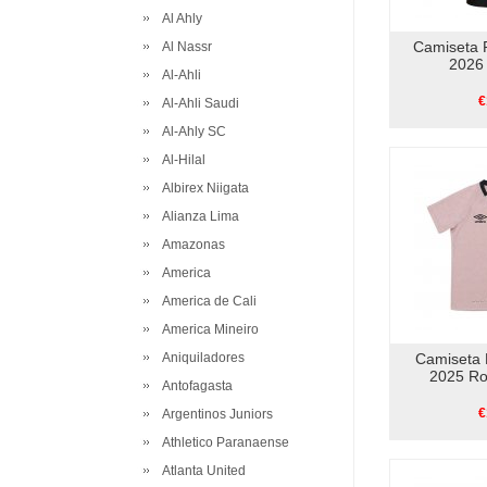
Al Ahly
Camiseta 
Al Nassr
2026 
Al-Ahli
€
Al-Ahli Saudi
Al-Ahly SC
Al-Hilal
Albirex Niigata
Alianza Lima
Amazonas
America
America de Cali
America Mineiro
Aniquiladores
Camiseta 
2025 Ro
Antofagasta
€
Argentinos Juniors
Athletico Paranaense
Atlanta United