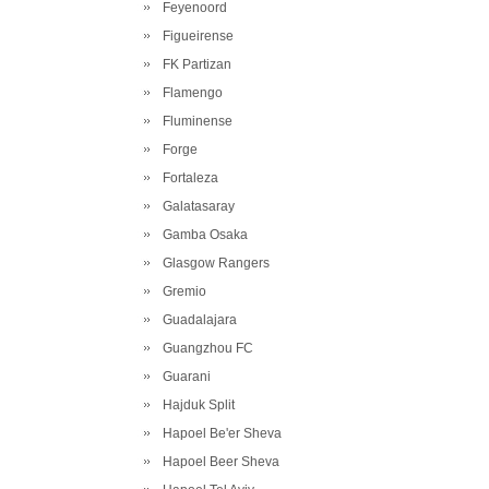
Feyenoord
Figueirense
FK Partizan
Flamengo
Fluminense
Forge
Fortaleza
Galatasaray
Gamba Osaka
Glasgow Rangers
Gremio
Guadalajara
Guangzhou FC
Guarani
Hajduk Split
Hapoel Be'er Sheva
Hapoel Beer Sheva