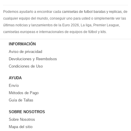
Podemos ayudarlo a encontrar cada
camisetas de futbol baratas y replicas
, de
cualquier equipo del mundo, conseguir uno para usted o simplemente ver las
últimas noticias y lanzamientos de la Euro 2026, La liga, Premier League,
camisetas europeas e internacionales de equipos de fútbol y kits.
Compre
camisetas de futbol baratas
en la tienda deportiva más grande de
INFORMACIÓN
Europa. ¡Grandes ofertas en todas las camisetas del club de fútbol, ​​kits
Aviso de privacidad
europeos e internacionales, todo a los precios más bajos!
Compre nuestra gran selección de
Devoluciones y Reembolsos
camisetas de futbol tailandia
, ​​Pantalones,
equipaciones, camisetas y un portero a partir de €17.6. Diseños de fútbol
Condiciones de Uso
únicos. Envío rápido y envío gratuito en pedidos superiores a €99.
AYUDA
Envío
Métodos de Pago
Guía de Tallas
SOBRE NOSOTROS
Sobre Nosotros
Mapa del sitio