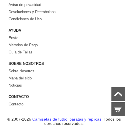
Aviso de privacidad
europeos e internacionales, todo a los precios más bajos!
Compre nuestra gran selección de
Devoluciones y Reembolsos
camisetas de futbol tailandia
, ​​Pantalones,
equipaciones, camisetas y un portero a partir de €17.6. Diseños de fútbol
Condiciones de Uso
únicos. Envío rápido y envío gratuito en pedidos superiores a €99.
AYUDA
Envío
Métodos de Pago
Guía de Tallas
SOBRE NOSOTROS
Sobre Nosotros
Mapa del sitio
Noticias
CONTACTO
Contacto
© 2007-2026
Camisetas de futbol baratas y replicas.
Todos los
derechos reservados.