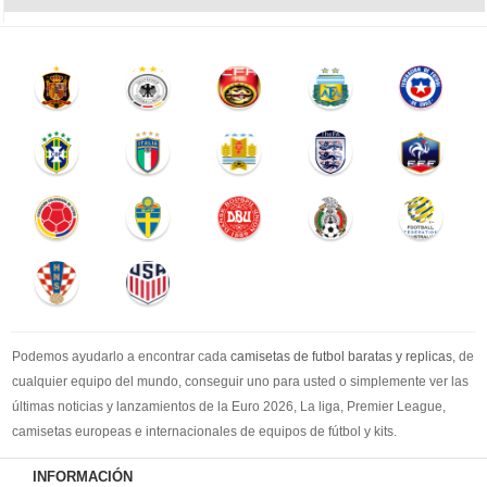
Podemos ayudarlo a encontrar cada
camisetas de futbol baratas y replicas
, de
cualquier equipo del mundo, conseguir uno para usted o simplemente ver las
últimas noticias y lanzamientos de la Euro 2026, La liga, Premier League,
camisetas europeas e internacionales de equipos de fútbol y kits.
Compre
camisetas de futbol baratas
en la tienda deportiva más grande de
INFORMACIÓN
Europa. ¡Grandes ofertas en todas las camisetas del club de fútbol, ​​kits