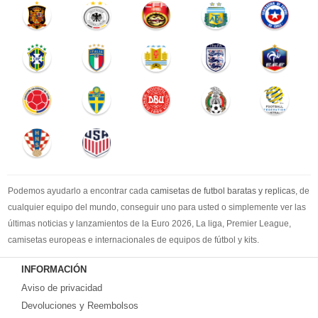
Podemos ayudarlo a encontrar cada
camisetas de futbol baratas y replicas
, de
cualquier equipo del mundo, conseguir uno para usted o simplemente ver las
últimas noticias y lanzamientos de la Euro 2026, La liga, Premier League,
camisetas europeas e internacionales de equipos de fútbol y kits.
Compre
camisetas de futbol baratas
en la tienda deportiva más grande de
INFORMACIÓN
Europa. ¡Grandes ofertas en todas las camisetas del club de fútbol, ​​kits
Aviso de privacidad
europeos e internacionales, todo a los precios más bajos!
Compre nuestra gran selección de
Devoluciones y Reembolsos
camisetas de futbol tailandia
, ​​Pantalones,