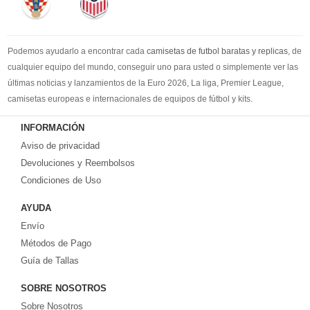
Podemos ayudarlo a encontrar cada
camisetas de futbol baratas y replicas
, de
cualquier equipo del mundo, conseguir uno para usted o simplemente ver las
últimas noticias y lanzamientos de la Euro 2026, La liga, Premier League,
camisetas europeas e internacionales de equipos de fútbol y kits.
Compre
camisetas de futbol baratas
en la tienda deportiva más grande de
INFORMACIÓN
Europa. ¡Grandes ofertas en todas las camisetas del club de fútbol, ​​kits
Aviso de privacidad
europeos e internacionales, todo a los precios más bajos!
Compre nuestra gran selección de
Devoluciones y Reembolsos
camisetas de futbol tailandia
, ​​Pantalones,
equipaciones, camisetas y un portero a partir de €17.6. Diseños de fútbol
Condiciones de Uso
únicos. Envío rápido y envío gratuito en pedidos superiores a €99.
AYUDA
Envío
Métodos de Pago
Guía de Tallas
SOBRE NOSOTROS
Sobre Nosotros