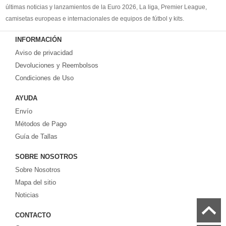
últimas noticias y lanzamientos de la Euro 2026, La liga, Premier League,
camisetas europeas e internacionales de equipos de fútbol y kits.
Compre
camisetas de futbol baratas
en la tienda deportiva más grande de
INFORMACIÓN
Europa. ¡Grandes ofertas en todas las camisetas del club de fútbol, ​​kits
Aviso de privacidad
europeos e internacionales, todo a los precios más bajos!
Compre nuestra gran selección de
Devoluciones y Reembolsos
camisetas de futbol tailandia
, ​​Pantalones,
equipaciones, camisetas y un portero a partir de €17.6. Diseños de fútbol
Condiciones de Uso
únicos. Envío rápido y envío gratuito en pedidos superiores a €99.
AYUDA
Envío
Métodos de Pago
Guía de Tallas
SOBRE NOSOTROS
Sobre Nosotros
Mapa del sitio
Noticias
CONTACTO