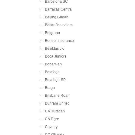
Barcelona SC
Barracas Central
Beijing Guoan
Beitar Jerusalem
Belgrano
Bendel Insurance
Besiktas JK
Boca Juniors
Bohemian
Botafogo
Botafogo-SP
Braga
Brisbane Roar
Buriram United
CA Huracan
CA Tigre
Cavalry
CD Olimpia