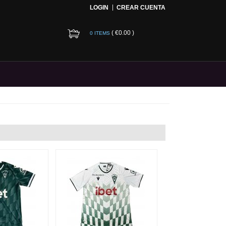
LOGIN
CREAR CUENTA
(
€0.00
)
0 ITEMS