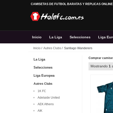
CAMISETAS DE FUTBOL BARATAS Y REPLICAS ONLINE
Inicio
La Liga
Selecciones
Liga Eu
Inicio
/
Autres Clubs
/ Santiago Wanderers
Comprar camiset
La Liga
Mostrando
1
Selecciones
Liga Europea
Autres Clubs
1K FC
Adelaide United
AEK Athens
AIK