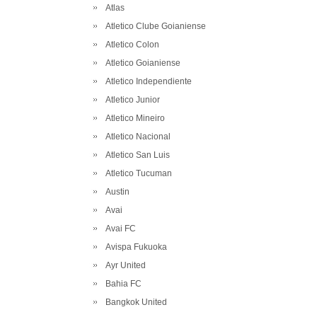
Atlas
Atletico Clube Goianiense
Atletico Colon
Atletico Goianiense
Atletico Independiente
Atletico Junior
Atletico Mineiro
Atletico Nacional
Atletico San Luis
Atletico Tucuman
Austin
Avai
Avai FC
Avispa Fukuoka
Ayr United
Bahia FC
Bangkok United