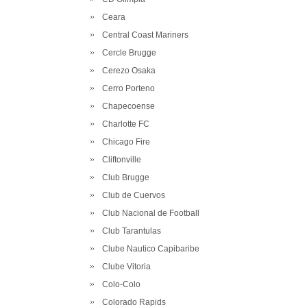
Ceara
Central Coast Mariners
Cercle Brugge
Cerezo Osaka
Cerro Porteno
Chapecoense
Charlotte FC
Chicago Fire
Cliftonville
Club Brugge
Club de Cuervos
Club Nacional de Football
Club Tarantulas
Clube Nautico Capibaribe
Clube Vitoria
Colo-Colo
Colorado Rapids