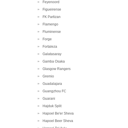
Feyenoord
Figueirense
FK Partizan
Flamengo
Fluminense
Forge
Fortaleza
Galatasaray
Gamba Osaka
Glasgow Rangers
Gremio
Guadalajara
Guangzhou FC
Guarani
Hajduk Split
Hapoel Be'er Sheva
Hapoel Beer Sheva