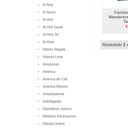
Al Ahly
Camise
Al Nassr
Wanderers
Al-Ahli
Ta
€
Al-Ahli Saudi
Al-Ahly SC
Al-Hilal
Mostrando
1
Albirex Niigata
Alianza Lima
Amazonas
America
America de Cali
America Mineiro
Aniquiladores
Antofagasta
Argentinos Juniors
Athletico Paranaense
Atlanta United