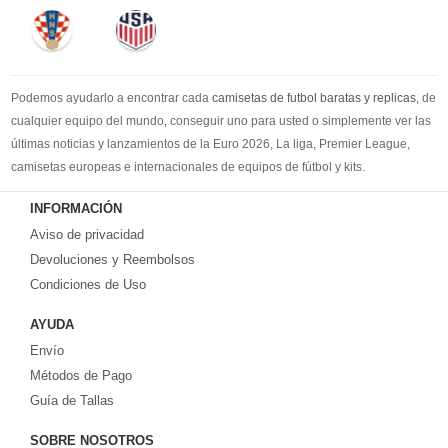
Podemos ayudarlo a encontrar cada
camisetas de futbol baratas y replicas
, de
cualquier equipo del mundo, conseguir uno para usted o simplemente ver las
últimas noticias y lanzamientos de la Euro 2026, La liga, Premier League,
camisetas europeas e internacionales de equipos de fútbol y kits.
Compre
camisetas de futbol baratas
en la tienda deportiva más grande de
INFORMACIÓN
Europa. ¡Grandes ofertas en todas las camisetas del club de fútbol, ​​kits
Aviso de privacidad
europeos e internacionales, todo a los precios más bajos!
Compre nuestra gran selección de
Devoluciones y Reembolsos
camisetas de futbol tailandia
, ​​Pantalones,
equipaciones, camisetas y un portero a partir de €17.6. Diseños de fútbol
Condiciones de Uso
únicos. Envío rápido y envío gratuito en pedidos superiores a €99.
AYUDA
Envío
Métodos de Pago
Guía de Tallas
SOBRE NOSOTROS