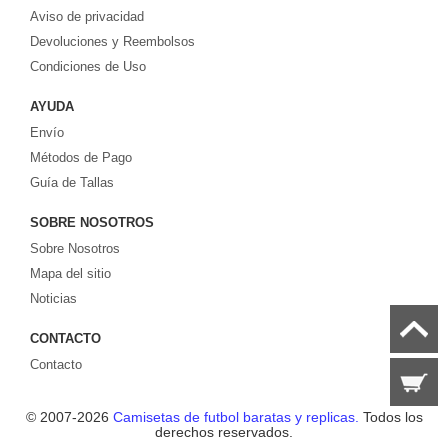
Aviso de privacidad
europeos e internacionales, todo a los precios más bajos!
Compre nuestra gran selección de
Devoluciones y Reembolsos
camisetas de futbol tailandia
, ​​Pantalones,
equipaciones, camisetas y un portero a partir de €17.6. Diseños de fútbol
Condiciones de Uso
únicos. Envío rápido y envío gratuito en pedidos superiores a €99.
AYUDA
Envío
Métodos de Pago
Guía de Tallas
SOBRE NOSOTROS
Sobre Nosotros
Mapa del sitio
Noticias
CONTACTO
Contacto
© 2007-2026
Camisetas de futbol baratas y replicas.
Todos los
derechos reservados.