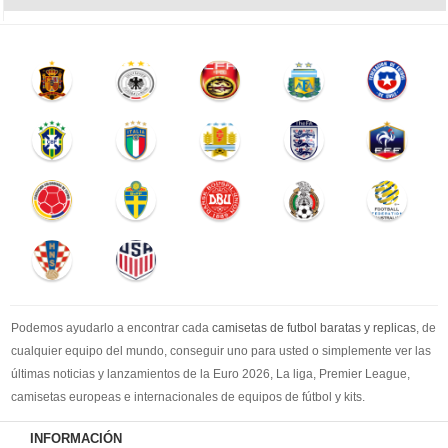
Podemos ayudarlo a encontrar cada
camisetas de futbol baratas y replicas
, de
cualquier equipo del mundo, conseguir uno para usted o simplemente ver las
últimas noticias y lanzamientos de la Euro 2026, La liga, Premier League,
camisetas europeas e internacionales de equipos de fútbol y kits.
Compre
camisetas de futbol baratas
en la tienda deportiva más grande de
INFORMACIÓN
Europa. ¡Grandes ofertas en todas las camisetas del club de fútbol, ​​kits