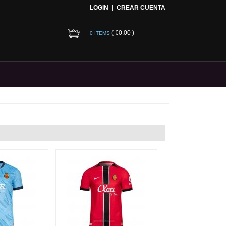
LOGIN
CREAR CUENTA
(
€0.00
)
0 ITEMS