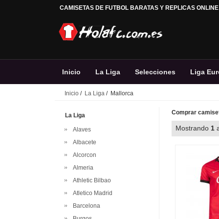
CAMISETAS DE FUTBOL BARATAS Y REPLICAS ONLINE
Inicio
La Liga
Selecciones
Liga Eu
Inicio
/
La Liga
/ Mallorca
Comprar camiset
La Liga
Mostrando
1
Alaves
Albacete
Alcorcon
Almeria
Athletic Bilbao
Atletico Madrid
Barcelona
Burgos