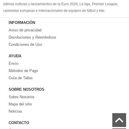
últimas noticias y lanzamientos de la Euro 2026, La liga, Premier League,
camisetas europeas e internacionales de equipos de fútbol y kits.
Compre
camisetas de futbol baratas
en la tienda deportiva más grande de
INFORMACIÓN
Europa. ¡Grandes ofertas en todas las camisetas del club de fútbol, ​​kits
Aviso de privacidad
europeos e internacionales, todo a los precios más bajos!
Compre nuestra gran selección de
Devoluciones y Reembolsos
camisetas de futbol tailandia
, ​​Pantalones,
equipaciones, camisetas y un portero a partir de €17.6. Diseños de fútbol
Condiciones de Uso
únicos. Envío rápido y envío gratuito en pedidos superiores a €99.
AYUDA
Envío
Métodos de Pago
Guía de Tallas
SOBRE NOSOTROS
Sobre Nosotros
Mapa del sitio
Noticias
CONTACTO